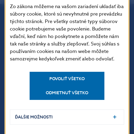
Zo zákona môžeme na vašom zariadení ukladať iba
súbory cookie, ktoré sú nevyhnutné pre prevádzku
týchto stránok. Pre všetky ostatné typy súborov
Národná banka Slovenska
cookie potrebujeme vaše povolenie. Budeme
Imricha Karvaša 1
vďační, keď nám ho poskytnete a pomôžete nám
813 25 Bratislava
tak naše stránky a služby zlepšovať. Svoj súhlas s
používaním cookies na našom webe môžete
samozrejme kedykoľvek zmeniť alebo odvolať.
POVOLIŤ VŠETKO
ODMIETNUŤ VŠETKO
ĎALŠIE ODKAZY
ĎALŠIE MOŽNOSTI
Inštitút bankového
Prihlásenie na odber
vzdelávania
notifikácií o publikáciách