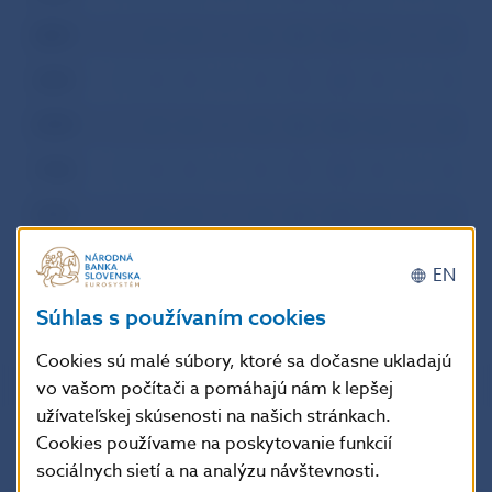
2001
I
II
III
IV
V
VI
VII
VIII
IX
X
XI
XI
2000
I
II
III
IV
V
VI
VII
VIII
IX
X
XI
XI
1999
I
II
III
IV
V
VI
VII
VIII
IX
X
XI
XI
1998
I
II
III
IV
V
VI
VII
VIII
IX
X
XI
XI
1997
I
II
III
IV
V
VI
VII
VIII
IX
X
XI
XI
1996
I
II
III
IV
V
VI
VII
VIII
IX
X
XI
XI
EN
Súhlas s používaním cookies
Cookies sú malé súbory, ktoré sa dočasne ukladajú
vo vašom počítači a pomáhajú nám k lepšej
užívateľskej skúsenosti na našich stránkach.
Cookies používame na poskytovanie funkcií
sociálnych sietí a na analýzu návštevnosti.