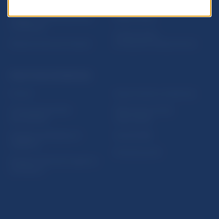
Nadácia NBS
Užitočné linky
5peňazí - portál finančného
Mapa stránky
vzdelávania
Oznamovanie
Riešenie krízových situácií
protispoločenskej činnosti
PRAKTICKÉ INFORMÁCIE
Fintech
Upozornenia a oznámenia
Ochrana finančného
Makroekonomické
spotrebiteľa
ukazovatele
Databáza dohliadaných
Vestník NBS
subjektov
Extranet portál
Register finančných agentov
a poradcov