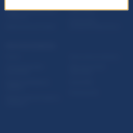
Nadácia NBS
Užitočné linky
5peňazí - portál finančného
Mapa stránky
vzdelávania
Oznamovanie
Riešenie krízových situácií
protispoločenskej činnosti
PRAKTICKÉ INFORMÁCIE
Fintech
Upozornenia a oznámenia
Ochrana finančného
Makroekonomické
spotrebiteľa
ukazovatele
Databáza dohliadaných
Vestník NBS
subjektov
Extranet portál
Register finančných agentov
a poradcov