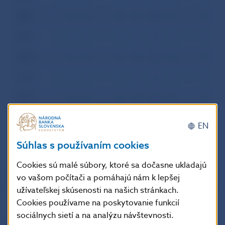
2001
I
II
III
IV
V
VI
VII
VIII
IX
X
XI
XI
2000
I
II
III
IV
V
VI
VII
VIII
IX
X
XI
XI
1999
I
II
III
IV
V
VI
VII
VIII
IX
X
XI
XI
1998
I
II
III
IV
V
VI
VII
VIII
IX
X
XI
XI
1997
I
II
III
IV
V
VI
VII
VIII
IX
X
XI
XI
1996
I
II
III
IV
V
VI
VII
VIII
IX
X
XI
XI
EN
Súhlas s používaním cookies
Cookies sú malé súbory, ktoré sa dočasne ukladajú
vo vašom počítači a pomáhajú nám k lepšej
užívateľskej skúsenosti na našich stránkach.
Cookies používame na poskytovanie funkcií
sociálnych sietí a na analýzu návštevnosti.