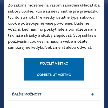
Zo zákona môžeme na vašom zariadení ukladať iba
súbory cookie, ktoré sú nevyhnutné pre prevádzku
týchto stránok. Pre všetky ostatné typy súborov
Národná banka Slovenska
cookie potrebujeme vaše povolenie. Budeme
Imricha Karvaša 1
vďační, keď nám ho poskytnete a pomôžete nám
813 25 Bratislava
tak naše stránky a služby zlepšovať. Svoj súhlas s
používaním cookies na našom webe môžete
samozrejme kedykoľvek zmeniť alebo odvolať.
POVOLIŤ VŠETKO
ODMIETNUŤ VŠETKO
ĎALŠIE ODKAZY
ĎALŠIE MOŽNOSTI
Inštitút bankového
Prihlásenie na odber
vzdelávania
notifikácií o publikáciách