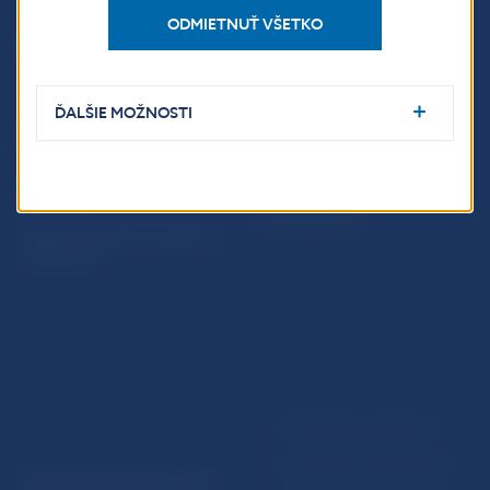
ODMIETNUŤ VŠETKO
PRAKTICKÉ INFORMÁCIE
Fintech
Upozornenia a oznámenia
ĎALŠIE MOŽNOSTI
Ochrana finančného
Makroekonomické
spotrebiteľa
ukazovatele
Databáza dohliadaných
Vestník NBS
subjektov
Extranet portál
Register finančných agentov
a poradcov
Podmienky používania
Vyhlásenie o prístupnosti
© Národná banka Slovenska