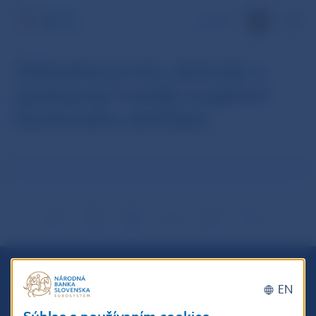
EN
Základné prvky dohody o
spolupráci medzi orgánmi
bankového dohľadu
EN
Národná banka Slovenska
Imricha Karvaša 1