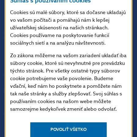
Súhlas s používaním cookies
813 25 Bratislava
Cookies sú malé súbory, ktoré sa dočasne ukladajú
vo vašom počítači a pomáhajú nám k lepšej
užívateľskej skúsenosti na našich stránkach.
Cookies používame na poskytovanie funkcií
sociálnych sietí a na analýzu návštevnosti.
Zo zákona môžeme na vašom zariadení ukladať iba
súbory cookie, ktoré sú nevyhnutné pre prevádzku
týchto stránok. Pre všetky ostatné typy súborov
ĎALŠIE ODKAZY
cookie potrebujeme vaše povolenie. Budeme
vďační, keď nám ho poskytnete a pomôžete nám
Inštitút bankového
Prihlásenie na odber
tak naše stránky a služby zlepšovať. Svoj súhlas s
vzdelávania
notifikácií o publikáciách
používaním cookies na našom webe môžete
Nadácia NBS
Užitočné linky
samozrejme kedykoľvek zmeniť alebo odvolať.
5peňazí - portál finančného
Mapa stránky
vzdelávania
Oznamovanie
POVOLIŤ VŠETKO
Riešenie krízových situácií
protispoločenskej činnosti