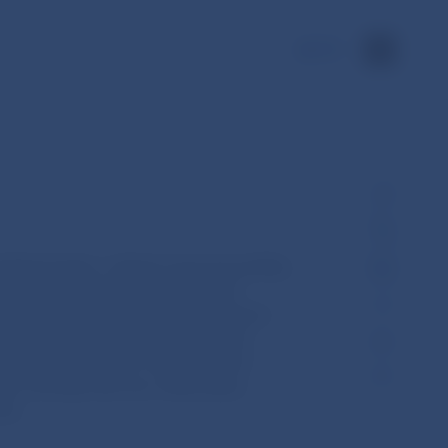
EN
rálnej banky v oblasti menovej politiky
dzieb je štandardným nástrojom
merčné banky účtujú svojim klientom
 spotrebu aj investície domácností
iť a menej míňať, čím môže pomôcť
b motivuje ľudí viac míňať alebo
eľu.