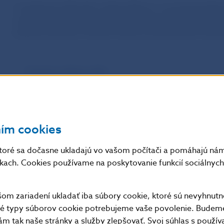
V obdobiach dlhodobo nízkej inflácie a v prostredí níz
možnosť centrálnej banky využívať tento štandardný nás
prípade prijímajú centrálne banky aj neštandardné opatr
Program nákupu aktív
Dlhodobé cielené refinančné operácie
ním cookies
Signalizácia budúceho nastavenia menovej politiky
toré sa dočasne ukladajú vo vašom počítači a pomáhajú nám 
nkach. Cookies používame na poskytovanie funkcií sociálnych 
Úspešnosť udržania cenovej stability úzko súvisí s oča
m zariadení ukladať iba súbory cookie, ktoré sú nevyhnutn
správny vývoj očakávaní je veľmi dôležitá komunikácia c
tné typy súborov cookie potrebujeme vaše povolenie. Budem
prezidenta ECB a členov Rady guvernérov formujú očaká
m tak naše stránky a služby zlepšovať. Svoj súhlas s použí
a menovej situácie a môžu mať okamžitý vplyv na trho