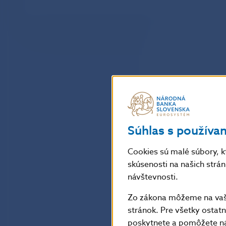
Súhlas s používa
Cookies sú malé súbory, k
skúsenosti na našich strá
návštevnosti.
Zo zákona môžeme na vašo
stránok. Pre všetky osta
poskytnete a pomôžete ná