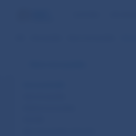
ÚLOHY NBS
PRE VEREJ
NBS
Menová politika
Rámec menovej politiky
Menová
Rámec menovej politiky
Menová politika ECB
Ciele menovej politiky
Dôležitosť cenovej stability
Úloha NBS
Vplyv menovej politiky na ekonomiku