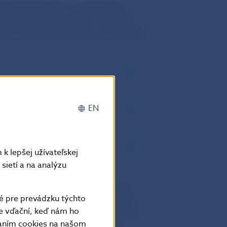
kych úrokových mier sa obmedzuje
troj monetárnej politiky. V takomto
enia menovej politiky ako sú napríklad:
EN
k lepšej užívateľskej
sietí a na analýzu
kávaniami ekonomického vývoja. Pre
é pre prevádzku týchto
entrálnej banky s okolím. Vyhlásenia
e vďační, keď nám ho
vania o ďalšom vývoji hospodárskej
vaním cookies na našom
vé úrokové sadzby a nepriamo na