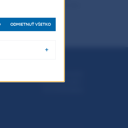
plývajú na mzdové vyjednávanie alebo
O
ODMIETNUŤ VŠETKO
Národná banka Slovenska
Imricha Karvaša 1
813 25 Bratislava