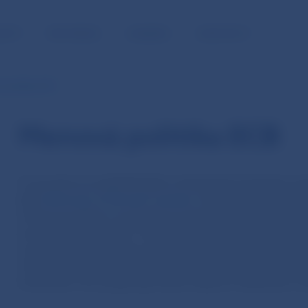
NOSŤ
PRE MÉDIÁ
KARIÉRA
KONTAKTY
 politika ECB
Menová politika ECB
V eurozóne sa najdôležitejšie rozhodnutie Európskej cent
týka
kľúčových úrokových sadzieb
. Zmena úrokových sa
menovej politiky a ovplyvňuje úrokové sadzby, ktoré ko
za požičiavanie peňazí. Toto rozhodnutie tak ovplyvňuje
a podnikov. Zvyšovanie sadzieb motivuje ľudí viac šetr
schladiť ekonomiku. Naopak znižovanie úrokových sadzie
investovať, čím podporuje nárast inflácie k inflačnému ci