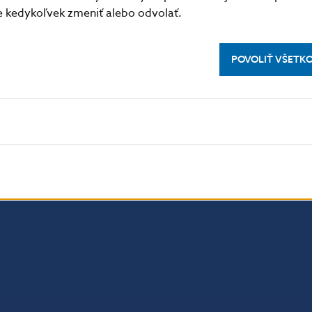
kedykoľvek zmeniť alebo odvolať.
výmenný kurz eura. Očakávania o budúcom vývoji tiež v
na to, ako firmy určia ceny svojich tovarov a služieb.
POVOLIŤ VŠETK