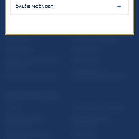
ĎALŠIE MOŽNOSTI
ĎALŠIE ODKAZY
Inštitút bankového
Prihlásenie na odber
vzdelávania
notifikácií o publikáciách
Nadácia NBS
Užitočné linky
5peňazí - portál finančného
Mapa stránky
vzdelávania
Oznamovanie
Riešenie krízových situácií
protispoločenskej činnosti
PRAKTICKÉ INFORMÁCIE
Fintech
Upozornenia a oznámenia
Ochrana finančného
Makroekonomické
spotrebiteľa
ukazovatele
Databáza dohliadaných
Vestník NBS