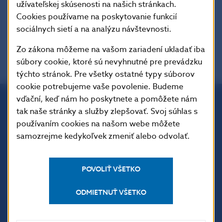
užívateľskej skúsenosti na našich stránkach.
Cookies používame na poskytovanie funkcií
sociálnych sietí a na analýzu návštevnosti.
Zo zákona môžeme na vašom zariadení ukladať iba
súbory cookie, ktoré sú nevyhnutné pre prevádzku
týchto stránok. Pre všetky ostatné typy súborov
cookie potrebujeme vaše povolenie. Budeme
vďační, keď nám ho poskytnete a pomôžete nám
tak naše stránky a služby zlepšovať. Svoj súhlas s
Národná banka Slovenska
používaním cookies na našom webe môžete
Imricha Karvaša 1
samozrejme kedykoľvek zmeniť alebo odvolať.
813 25 Bratislava
POVOLIŤ VŠETKO
ODMIETNUŤ VŠETKO