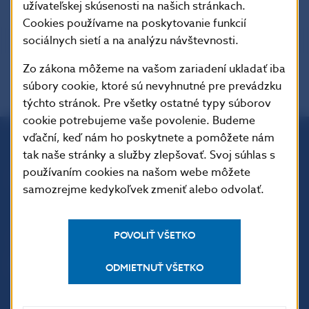
užívateľskej skúsenosti na našich stránkach.
Cookies používame na poskytovanie funkcií
sociálnych sietí a na analýzu návštevnosti.
Zo zákona môžeme na vašom zariadení ukladať iba
súbory cookie, ktoré sú nevyhnutné pre prevádzku
týchto stránok. Pre všetky ostatné typy súborov
cookie potrebujeme vaše povolenie. Budeme
vďační, keď nám ho poskytnete a pomôžete nám
tak naše stránky a služby zlepšovať. Svoj súhlas s
Národná banka Slovenska
používaním cookies na našom webe môžete
Imricha Karvaša 1
samozrejme kedykoľvek zmeniť alebo odvolať.
813 25 Bratislava
POVOLIŤ VŠETKO
ODMIETNUŤ VŠETKO