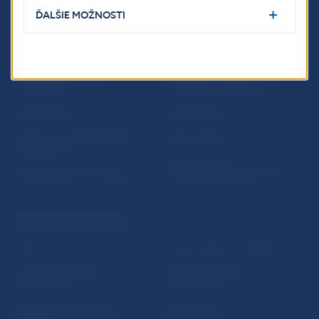
ĎALŠIE MOŽNOSTI
ĎALŠIE ODKAZY
Inštitút bankového
Prihlásenie na odber
vzdelávania
notifikácií o publikáciách
Nadácia NBS
Užitočné linky
5peňazí - portál finančného
Mapa stránky
vzdelávania
Oznamovanie
Riešenie krízových situácií
protispoločenskej činnosti
PRAKTICKÉ INFORMÁCIE
Fintech
Upozornenia a oznámenia
Ochrana finančného
Makroekonomické
spotrebiteľa
ukazovatele
Databáza dohliadaných
Vestník NBS