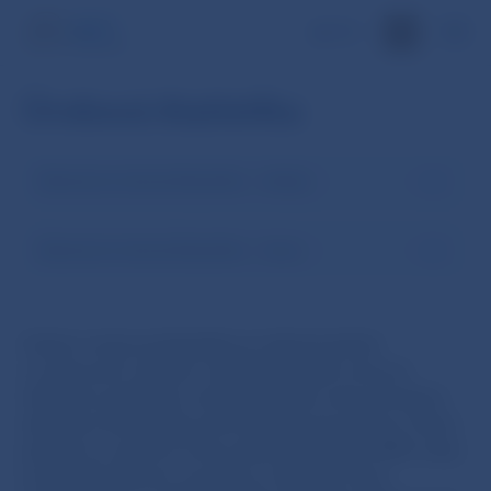
EN
Úroková štatistika
Banková úroková štatistika – vklady
Banková úroková štatistika – úvery
Cieľom úrokovej štatistiky je získať prehľad
o úrokových mierach, ktoré tuzemské úverové
inštitúcie uplatňujú voči jednotlivým ekonomickým
sektorom Európskej menovej únie (eurozóna). Tento
pohľad na úrokové miery platí od januára 2009, kedy
sa SR stala členom eurozóny. Úrokové miery