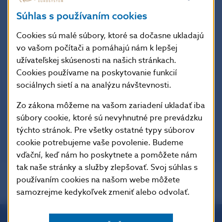
spomenuté oblasti obsahujú úrokovú
Súhlas s používaním cookies
štatistiku
stavov
a
nových obchodov
.
Cookies sú malé súbory, ktoré sa dočasne ukladajú
vo vašom počítači a pomáhajú nám k lepšej
užívateľskej skúsenosti na našich stránkach.
Cookies používame na poskytovanie funkcií
sociálnych sietí a na analýzu návštevnosti.
SÚVISIACE ODKAZY
Zo zákona môžeme na vašom zariadení ukladať iba
súbory cookie, ktoré sú nevyhnutné pre prevádzku
Úroková štatistika za eurozónu
týchto stránok. Pre všetky ostatné typy súborov
cookie potrebujeme vaše povolenie. Budeme
vďační, keď nám ho poskytnete a pomôžete nám
tak naše stránky a služby zlepšovať. Svoj súhlas s
používaním cookies na našom webe môžete
samozrejme kedykoľvek zmeniť alebo odvolať.