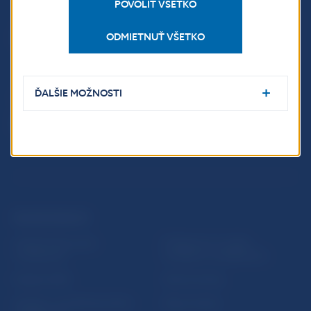
POVOLIŤ VŠETKO
Národná banka Slovenska
Imricha Karvaša 1
ODMIETNUŤ VŠETKO
813 25 Bratislava
ĎALŠIE MOŽNOSTI
ĎALŠIE ODKAZY
Inštitút bankového
Prihlásenie na odber
vzdelávania
notifikácií o publikáciách
Nadácia NBS
Užitočné linky
5peňazí - portál finančného
Mapa stránky