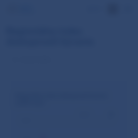
EN
Regioniálny index
dostupnosti bývania
Dátumový filter
Regioniálny index dostupnosti bývania
podľa krajov
120.00