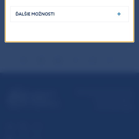
Slovensko
Slovensko, fixné úrokové sadzby 3 %
ĎALŠIE MOŽNOSTI
Jednotlivé komponenty je možné filtrovať klinutím na
legendu grafu.
Národná banka Slovenska
Imricha Karvaša 1
813 25 Bratislava