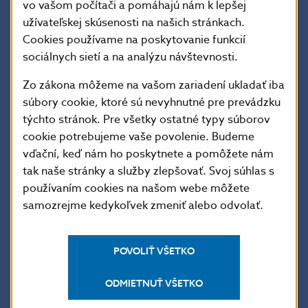
vo vašom počítači a pomáhajú nám k lepšej
60.00
užívateľskej skúsenosti na našich stránkach.
Cookies používame na poskytovanie funkcií
40.00
sociálnych sietí a na analýzu návštevnosti.
Zo zákona môžeme na vašom zariadení ukladať iba
súbory cookie, ktoré sú nevyhnutné pre prevádzku
20.00
týchto stránok. Pre všetky ostatné typy súborov
cookie potrebujeme vaše povolenie. Budeme
0.00
vďační, keď nám ho poskytnete a pomôžete nám
tak naše stránky a služby zlepšovať. Svoj súhlas s
používaním cookies na našom webe môžete
-20.00
samozrejme kedykoľvek zmeniť alebo odvolať.
-40.00
POVOLIŤ VŠETKO
09/2006
12/2006
06/2007
09/2007
03/2008
06/2008
12/2008
03/2009
09/2009
12/2009
06/2010
09/2010
03/2011
06/2011
12/2011
03/2012
09/2012
12/2012
06/2013
09/2013
03/2014
06/2014
12/2014
03/2015
09/2015
12/2015
06/2016
09/2016
03/2017
06/2017
12/2017
03/2018
09/2018
12/2018
06/2019
09/2019
03/2020
06/2020
12/2020
03/2021
09/2021
12/2021
06/2022
09/2022
03/2023
06/2023
12/2023
03/2024
09/2024
12/2024
06/2025
09/2025
06/2006
03/2007
12/2007
09/2008
06/2009
03/2010
12/2010
09/2011
06/2012
03/2013
12/2013
09/2014
06/2015
03/2016
12/2016
09/2017
06/2018
03/2019
12/2019
09/2020
06/2021
03/2022
12/2022
09/2023
06/2024
03/2025
12/2025
ODMIETNUŤ VŠETKO