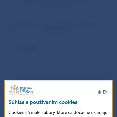
Banskobystrický kraj
Prešovský kraj
Košický kraj
Jednotlivé komponenty je možné filtrovať klinutím na
legendu grafu.
Metodika
Regioniálny index dostupnosti bývania SR
EN
Súhlas s používaním cookies
80.00
Cookies sú malé súbory, ktoré sa dočasne ukladajú