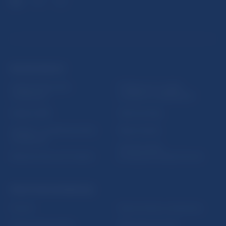
ĎALŠIE ODKAZY
Inštitút bankového
Prihlásenie na odber
vzdelávania
notifikácií o publikáciách
Nadácia NBS
Užitočné linky
5peňazí - portál finančného
Mapa stránky
vzdelávania
Oznamovanie
Riešenie krízových situácií
protispoločenskej činnosti
PRAKTICKÉ INFORMÁCIE
Fintech
Upozornenia a oznámenia
Ochrana finančného
Makroekonomické