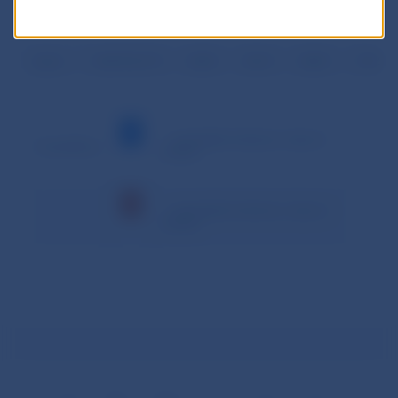
Priemer
65 187,323
0,000
0,001
0,000
92 6
Spolu
1 368 933,773
0,002
0,014
0,000
1 945 4
– minimálna hodnota v danom
Vysvetlivky:
období
– maximálna hodnota v danom
období