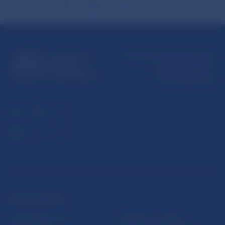
Národná banka Slovenska
Imricha Karvaša 1
813 25 Bratislava
ĎALŠIE ODKAZY
Inštitút bankového
Prihlásenie na odber