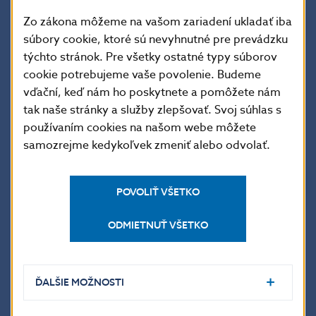
13.07.
48 564,712
0,000
0,000
0,000
56 2
Zo zákona môžeme na vašom zariadení ukladať iba
14.07.
120 311,184
0,002
0,000
0,000
259 1
súbory cookie, ktoré sú nevyhnutné pre prevádzku
15.07.
39 540,988
0,000
0,000
0,000
69 5
týchto stránok. Pre všetky ostatné typy súborov
16.07.
41 793,654
0,000
0,000
0,000
75 6
cookie potrebujeme vaše povolenie. Budeme
vďační, keď nám ho poskytnete a pomôžete nám
19.07.
50 792,671
0,000
0,000
0,000
68 8
tak naše stránky a služby zlepšovať. Svoj súhlas s
20.07.
41 927,109
0,000
0,000
0,000
51 2
používaním cookies na našom webe môžete
21.07.
112 954,223
0,000
0,000
0,000
163 8
samozrejme kedykoľvek zmeniť alebo odvolať.
22.07.
59 503,310
0,000
0,000
0,000
42 5
23.07.
49 680,268
0,000
0,000
0,000
38 0
POVOLIŤ VŠETKO
26.07.
51 429,321
0,000
0,000
0,000
48 5
ODMIETNUŤ VŠETKO
27.07.
46 325,208
0,000
0,000
0,000
51 7
28.07.
118 286,950
0,000
0,014
0,000
247 6
29.07.
50 295,349
0,000
0,000
0,000
63 8
ĎALŠIE MOŽNOSTI
30.07.
45 985,829
0,000
0,000
0,000
84 9