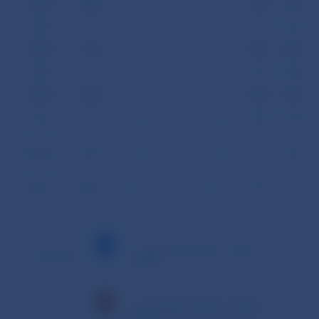
24.01.
880
0
0
0
932
51,435
25.01.
671
0
0
0
871
56,485
28.01.
703
0
0
0
841
54,469
29.01.
617
0
0
0
781
55,866
30.01.
698
0
0
0
908
56,538
31.01.
676
0
0
0
930
57,908
Priemer
650
0
1
0
779
54,395
Spolu
14 305
0
24
0
17 139
–
– minimálna hodnota v danom
Vysvetlivky:
období
– maximálna hodnota v danom
období