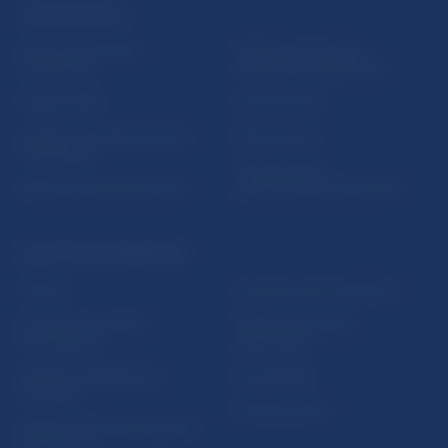
ĎALŠIE ODKAZY
Inštitút bankového
Prihlásenie na odber
vzdelávania
notifikácií o publikáciách
Nadácia NBS
Užitočné linky
5peňazí - portál finančného
Mapa stránky
vzdelávania
Oznamovanie
Riešenie krízových situácií
protispoločenskej činnosti
PRAKTICKÉ INFORMÁCIE
Fintech
Upozornenia a oznámenia
Ochrana finančného
Makroekonomické
spotrebiteľa
ukazovatele
Databáza dohliadaných
Vestník NBS
subjektov
Extranet portál
Register finančných agentov
a poradcov