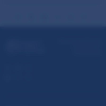
Národná banka Slovenska
Imricha Karvaša 1
813 25 Bratislava