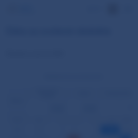
EN
Dáta za zvolené obdobie
Štatistiky za január 2008
Medzibankové prevody (počet)
Štandardné
Inkasá
Prioritné úhrady
úhrady
Dátum
opravné
opravné
%
položky
položky
02.01.
461
0
0
0
611
56,996
03.01.
431
0
0
0
415
49,054