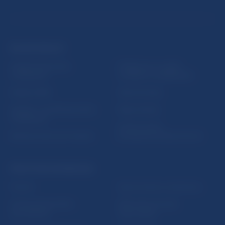
ĎALŠIE ODKAZY
Inštitút bankového
Prihlásenie na odber
vzdelávania
notifikácií o publikáciách
Nadácia NBS
Užitočné linky
5peňazí - portál finančného
Mapa stránky
vzdelávania
Oznamovanie
Riešenie krízových situácií
protispoločenskej činnosti
PRAKTICKÉ INFORMÁCIE
Fintech
Upozornenia a oznámenia
Ochrana finančného
Makroekonomické
spotrebiteľa
ukazovatele