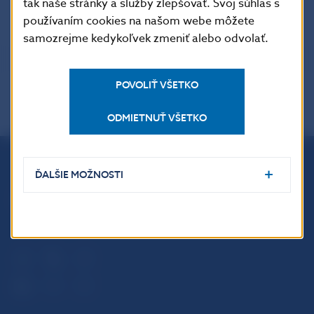
tak naše stránky a služby zlepšovať. Svoj súhlas s
používaním cookies na našom webe môžete
samozrejme kedykoľvek zmeniť alebo odvolať.
POVOLIŤ VŠETKO
ODMIETNUŤ VŠETKO
ĎALŠIE MOŽNOSTI
Národná banka Slovenska
Imricha Karvaša 1
813 25 Bratislava