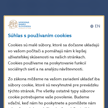
26.02.
19 574
23
0
0
27.02.
3 234
14
0
0
28.02.
13 000
13
0
0
EN
29.02.
12 956
17
0
0
Súhlas s používaním cookies
Priemer
27 265
25
0
0
Cookies sú malé súbory, ktoré sa dočasne ukladajú
vo vašom počítači a pomáhajú nám k lepšej
Spolu
572 573
523
0
0
užívateľskej skúsenosti na našich stránkach.
Cookies používame na poskytovanie funkcií
sociálnych sietí a na analýzu návštevnosti.
– minimálna hodnota v danom
Vysvetlivky:
období
Zo zákona môžeme na vašom zariadení ukladať iba
súbory cookie, ktoré sú nevyhnutné pre prevádzku
týchto stránok. Pre všetky ostatné typy súborov
– maximálna hodnota v danom
období
cookie potrebujeme vaše povolenie. Budeme
vďační, keď nám ho poskytnete a pomôžete nám