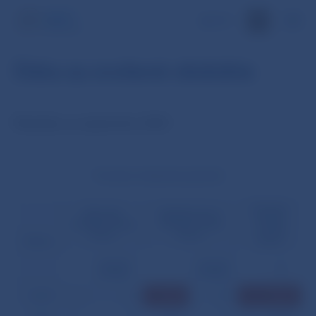
EN
Dáta za zvolené obdobie
Štatistiky za september 2003
Prevody z tretej strany (počet)
Prioritné
Klientske
Medzibankové
úhrady
úhrady z tretej
úhrady z tretej
z tretej
strany
strany
strany
Dátum
opravné
opravné
%
položky
položky
02.09.
0
0
2 708
10
1
0,037