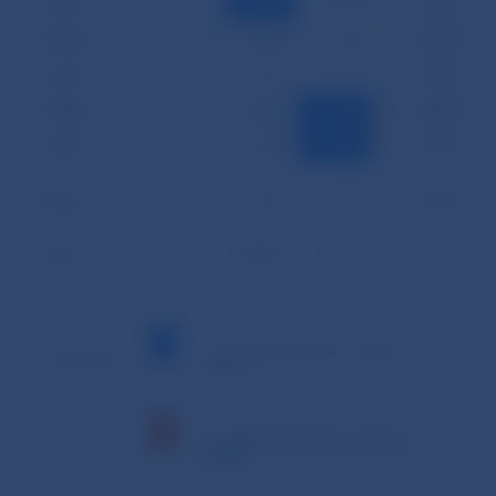
24.09.
0
0
644
10
0
0,000
25.09.
0
0
658
12
0
0,000
26.09.
0
0
735
10
0
0,000
29.09.
0
0
1 583
4
0
0,000
30.09.
0
0
748
4
0
0,000
Priemer
0
0
1 018
10
0
0,002
Spolu
0
0
20 369
196
1
–
– minimálna hodnota v danom
Vysvetlivky:
období
– maximálna hodnota v danom
období