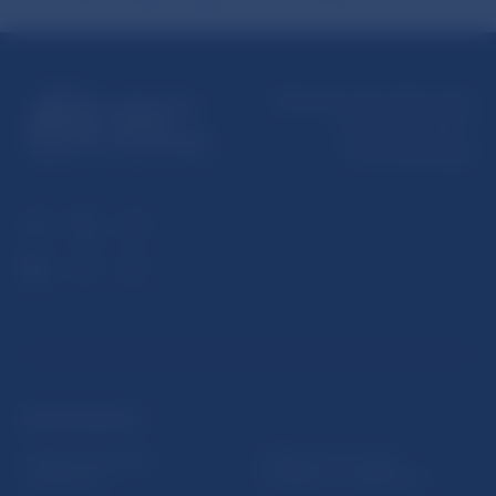
Národná banka Slovenska
Imricha Karvaša 1
813 25 Bratislava
ĎALŠIE ODKAZY
Inštitút bankového
Prihlásenie na odber
vzdelávania
notifikácií o publikáciách