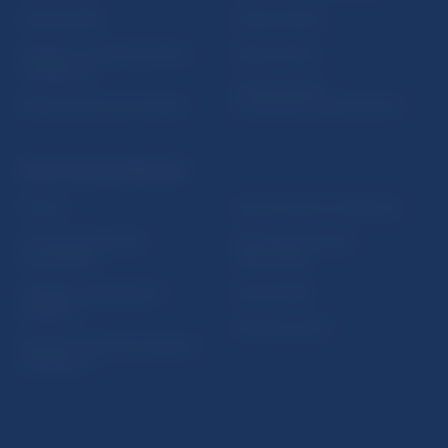
Nadácia NBS
Užitočné linky
5peňazí - portál finančného
Mapa stránky
vzdelávania
Oznamovanie
Riešenie krízových situácií
protispoločenskej činnosti
PRAKTICKÉ INFORMÁCIE
Fintech
Upozornenia a oznámenia
Ochrana finančného
Makroekonomické
spotrebiteľa
ukazovatele
Databáza dohliadaných
Vestník NBS
subjektov
Extranet portál
Register finančných agentov
a poradcov