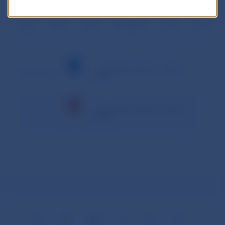
Priemer
0,000
0,000
1 969,030
0,307
0,606
Spolu
0,000
0,000
39 380,592
6,136
12,120
– minimálna hodnota v danom
Vysvetlivky:
období
– maximálna hodnota v danom
období