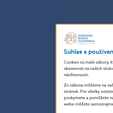
Súhlas s používa
Cookies sú malé súbory, k
skúsenosti na našich strá
návštevnosti.
Zo zákona môžeme na vašo
stránok. Pre všetky osta
poskytnete a pomôžete ná
webe môžete samozrejme 