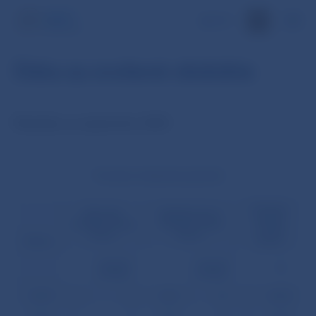
EN
Dáta za zvolené obdobie
Štatistiky za september 2005
Prevody z tretej strany (počet)
Prioritné
Klientske
Medzibankové
úhrady
úhrady z tretej
úhrady z tretej
z tretej
strany
strany
strany
Dátum
opravné
opravné
%
položky
položky
02.09.
0
0
1 423
16
0
0,000