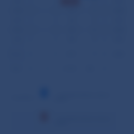
26.09.
0
0
2 102
39
0
0,000
27.09.
0
0
814
12
0
0,000
28.09.
0
0
822
14
0
0,000
29.09.
0
0
803
10
0
0,000
30.09.
0
0
808
10
0
0,000
Priemer
0
0
1 097
17
0
0,000
Spolu
0
0
21 933
348
0
–
– minimálna hodnota v danom
Vysvetlivky:
období
– maximálna hodnota v danom
období