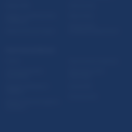
Nadácia NBS
Užitočné linky
5peňazí - portál finančného
Mapa stránky
vzdelávania
Oznamovanie
Riešenie krízových situácií
protispoločenskej činnosti
PRAKTICKÉ INFORMÁCIE
Fintech
Upozornenia a oznámenia
Ochrana finančného
Makroekonomické
spotrebiteľa
ukazovatele
Databáza dohliadaných
Vestník NBS
subjektov
Extranet portál
Register finančných agentov
a poradcov