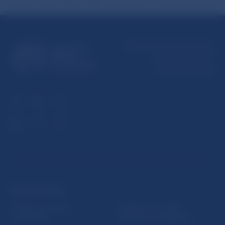
Národná banka Slovenska
Imricha Karvaša 1
813 25 Bratislava
ĎALŠIE ODKAZY
Inštitút bankového
Prihlásenie na odber
vzdelávania
notifikácií o publikáciách