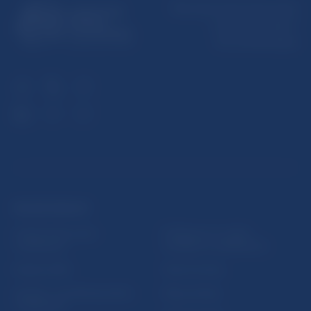
Národná banka Slovenska
Imricha Karvaša 1
813 25 Bratislava
ĎALŠIE ODKAZY
Inštitút bankového
Prihlásenie na odber
vzdelávania
notifikácií o publikáciách
Nadácia NBS
Užitočné linky
5peňazí - portál finančného
Mapa stránky
vzdelávania