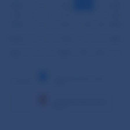
26.04.
0
0
826
4
8
0,955
27.04.
0
0
792
8
6
0,744
30.04.
0
0
2 111
18
10
0,468
Priemer
0
0
1 205
9
7
0,685
Spolu
0
0
22 896
176
138
–
– minimálna hodnota v danom
Vysvetlivky:
období
– maximálna hodnota v danom
období