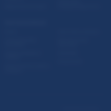
Oznamovanie
Riešenie krízových situácií
protispoločenskej činnosti
PRAKTICKÉ INFORMÁCIE
Fintech
Upozornenia a oznámenia
Ochrana finančného
Makroekonomické
spotrebiteľa
ukazovatele
Databáza dohliadaných
Vestník NBS
subjektov
Extranet portál
Register finančných agentov
a poradcov
Podmienky používania