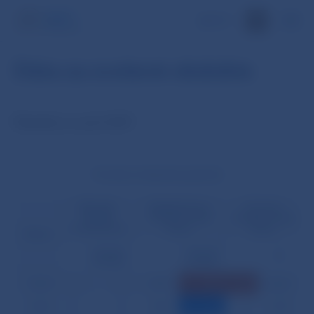
EN
Dáta za zvolené obdobie
Štatistiky za apríl 2007
Prevody z tretej strany (počet)
Klientske
Medzibankové
Prioritné
úhrady
úhrady z tretej
úhrady z tretej
z tretej strany
strany
strany
Dátum
opravné
opravné
%
položky
položky
02.04.
0
0
2 378
24
16
0,662
03.04.
0
0
806
4
6
0,735