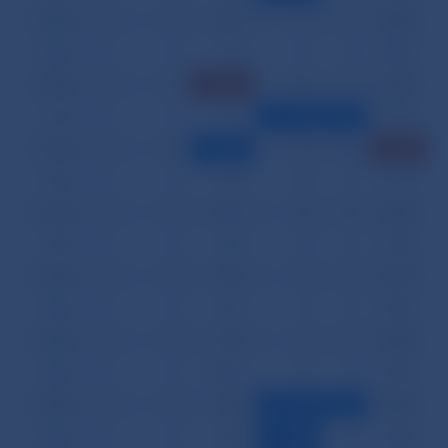
04.04.
0
0
802
6
8
0,980
05.04.
0
0
778
11
0
0,000
10.04.
0
0
3 208
20
8
0,247
11.04.
0
0
754
4
4
0,525
12.04.
0
0
721
6
10
1,357
13.04.
0
0
762
10
6
0,771
16.04.
0
0
2 127
12
10
0,465
17.04.
0
0
782
8
6
0,754
18.04.
0
0
799
9
6
0,737
19.04.
0
0
799
6
6
0,740
20.04.
0
0
799
6
8
0,984
23.04.
0
0
2 090
12
8
0,379
24.04.
0
0
780
4
4
0,508
25.04.
0
0
782
4
8
1,008