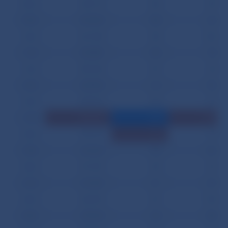
06.02.
434 179
604
699
07.02.
343 494
608
632
10.02.
461 500
540
1 506
11.02.
563 881
560
728
12.02.
387 649
697
634
13.02.
435 504
613
706
14.02.
348 072
554
707
17.02.
878 682
360
1 604
18.02.
457 577
763
710
19.02.
262 363
542
696
20.02.
291 497
550
691
21.02.
314 447
611
679
24.02.
226 907
501
1 544
25.02.
239 433
542
688