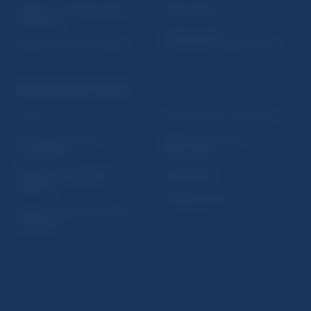
5peňazí - portál finančného
Mapa stránky
vzdelávania
Oznamovanie
Riešenie krízových situácií
protispoločenskej činnosti
PRAKTICKÉ INFORMÁCIE
Fintech
Upozornenia a oznámenia
Ochrana finančného
Makroekonomické
spotrebiteľa
ukazovatele
Databáza dohliadaných
Vestník NBS
subjektov
Extranet portál
Register finančných agentov
a poradcov