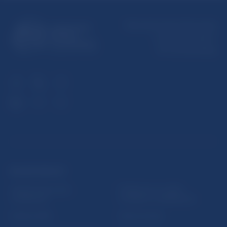
Národná banka Slovenska
Imricha Karvaša 1
813 25 Bratislava
ĎALŠIE ODKAZY
Inštitút bankového
Prihlásenie na odber
vzdelávania
notifikácií o publikáciách
Nadácia NBS
Užitočné linky