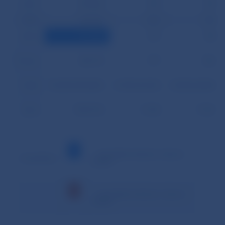
26.02.
279 062
593
705
27.02.
215 163
564
723
28.02.
199 788
537
728
Priemer
354 710
577
862
Podiel
95,26% (99,60%)
0,15% (0,16%)
0,23% (0,24%)
Spolu
7 094 194
11 530
17 241
– minimálna hodnota v danom
Vysvetlivky:
období
– maximálna hodnota v danom
období