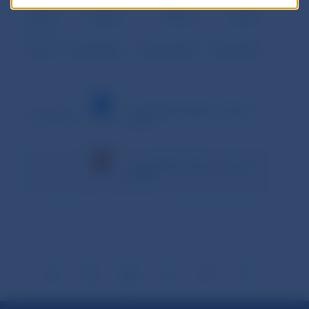
Podiel
18,88%
78,67%
2,28%
Spolu
464 500,083
1 935 415,087
56 186,582
– minimálna hodnota v danom
Vysvetlivky:
období
– maximálna hodnota v danom
období