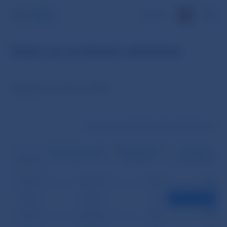
EN
Dáta za zvolené obdobie
Štatistiky za február 2003
Transakcie medzibankového platobného systém
Medzibankové
Prevody
Klientske prevody
prevody
z tretej strany
Dátum
03.02.
281 374
520
1 578
04.02.
253 394
573
617
05.02.
220 228
698
666