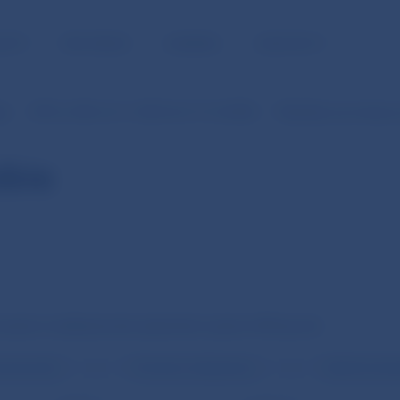
NOSŤ
PRE MÉDIÁ
KARIÉRA
KONTAKTY
je
SIPS (v SKK od 1.1.2003 do 31.12.2008)
Štatistiky (za mesiac
obie
ansakcie medzibankového platobného systému SIPS (počet)
vé prevody
Prevody z tretej strany
Neúčtovné po