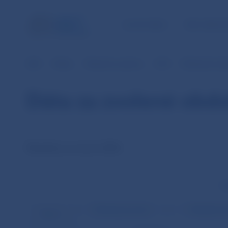
ÚLOHY NBS
PRE VEREJ
NBS
Platby
Platobné systémy
SIPS
Štatistické úda
Dáta za zvolené obd
Štatistiky za marec 2004
Tr
Klientske prevody
Medzibanko
Dátum