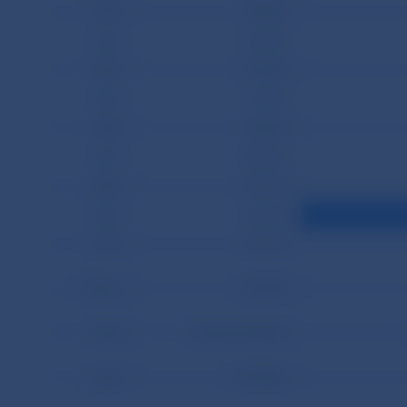
19.03.
239 050
22.03.
343 782
23.03.
295 833
24.03.
215 859
25.03.
218 546
26.03.
288 534
29.03.
218 719
30.03.
243 498
31.03.
227 159
Priemer
364 098
Podiel
93,66% (99,54%)
Spolu
8 374 246