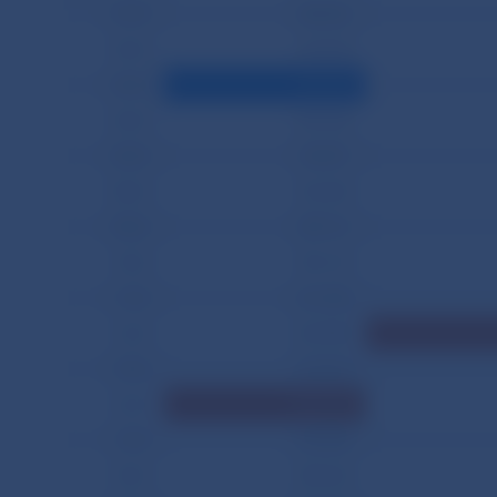
01.03.
285 556
02.03.
274 278
03.03.
201 413
04.03.
249 346
05.03.
274 871
08.03.
522 445
09.03.
459 121
10.03.
381 615
11.03.
616 445
12.03.
369 898
15.03.
651 815
16.03.
1 032 190
17.03.
474 808
18.03.
289 465