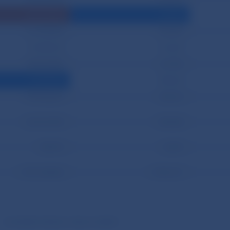
265 137,541
82,704
115 739,878
143,399
93 459,510
114,257
88 265,884
217,353
70 474,032
198,237
199 530,227
109,273
120 701,959
378,528
90,97%
0,29%
2 776 145,063
8 706,151
– minimálna hodnota v danom období