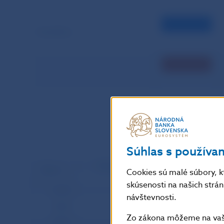
Vysvetlivky:
Transa
Súhlas s používa
Klientske prevody
Medziba
Dátum
Cookies sú malé súbory, k
skúsenosti na našich strá
01.03.
14 589,891
návštevnosti.
02.03.
10 796,058
Zo zákona môžeme na vašo
03.03.
9 348,785