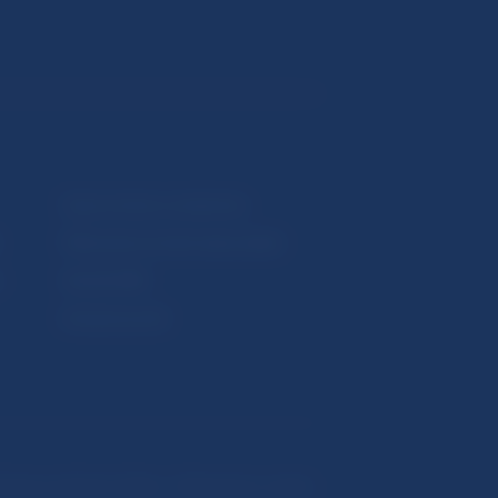
Upozornenia a oznámenia
Makroekonomické ukazovatele
v
Vestník NBS
Extranet portál
hrana osobných údajov
Nastavenie cookies