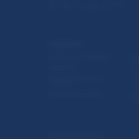
ĎALŠIE ODKAZY
Inštitút bankového vzdelávania
Prih
publ
Nadácia NBS
Užit
5peňazí - portál finančného
vzdelávania
Map
Riešenie krízových situácií
Ozn
činn
© Národná banka Slovenska