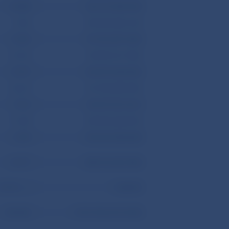
24 588
265 107 (240 518)
9 256
355 394 (346 136)
15 582
312 923 (297 340)
18 156
235 507 (217 350)
14 397
234 457 (220 060)
24 627
314 705 (290 074)
9 473
230 537 (221 061)
11 028
255 902 (244 872)
6 598
235 266 (228 668)
22 977
388 763 (365 784)
5,91% ( – )
100,00%
528 482
8 941 556 (8 413 035)