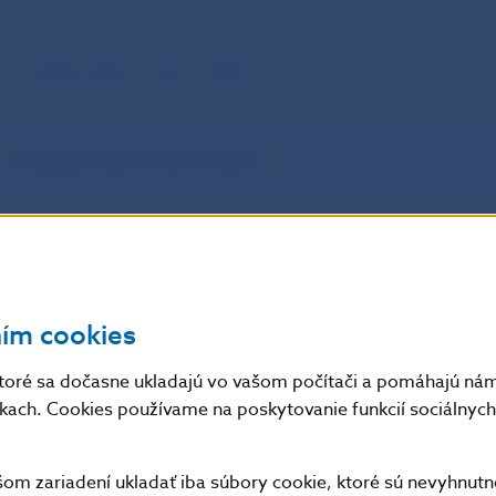
– minimálna hodnota v danom období
– maximálna hodnota v danom období
kcie medzibankového platobného systému SIPS (objem v mil. Sk)
ním cookies
nkové prevody
Prevody z tretej strany
Neúč
toré sa dočasne ukladajú vo vašom počítači a pomáhajú nám 
nkach. Cookies používame na poskytovanie funkcií sociálnych 
86 125,874
836,331
86 118,181
521,607
m zariadení ukladať iba súbory cookie, ktoré sú nevyhnutn
184 448,225
1 007,697