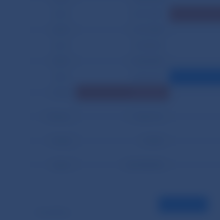
24.03.
10 491,889
25.03.
11 311,990
26.03.
14 050,052
29.03.
12 442,845
30.03.
13 054,709
31.03.
15 901,024
Priemer
11 602,176
Podiel
8,74%
Spolu
266 850,054
Vysvetlivky: