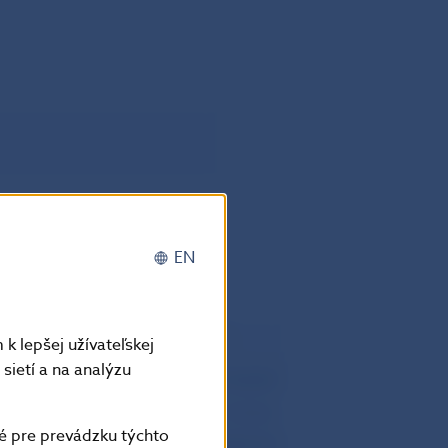
EN
tovné položky
Spolu
k lepšej užívateľskej
sietí a na analýzu
–
101 552,095
–
97 435,846
é pre prevádzku týchto
–
194 804,707