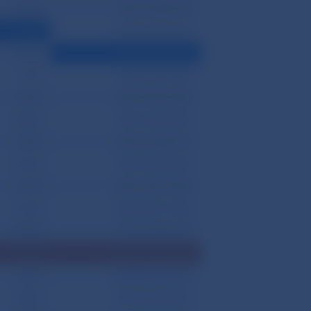
14 857
302 777 (287 912)
6 205
281 851 (275 646)
25 920
228 871 (202 951)
7 702
258 741 (251 036)
13 629
289 975 (276 346)
18 406
543 312 (524 902)
8 700
469 211 (460 511)
21 818
404 974 (383 153)
8 104
626 013 (617 909)
31 035
402 530 (371 494)
47 406
701 577 (654 167)
169 626
1 203 327 (1 033 701)
8 507
484 839 (476 331)
12 862
303 760 (290 897)