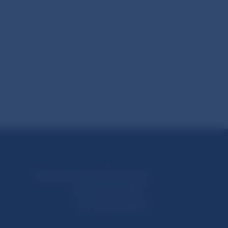
Národná banka Slovenska
Imricha Karvaša 1
813 25 Bratislava