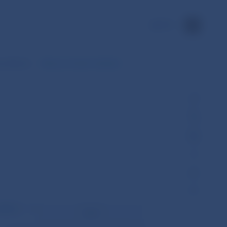
EN
 po dňoch)
Dáta za zvolené obdobie
ložky
Spolu