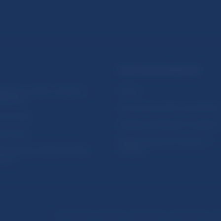
PRAKTICKÉ INFORMÁCIE
lásenie na odber notifikácií o
Fintech
ikáciách
Ochrana finančného spotrebiteľa
očné linky
Databáza dohliadaných subjekto
a stránky
Register finančných agentov a
amovanie protispoločenskej
poradcov
osti
Podmienky používania
Vyhlásenie o prístupnosti
Oc