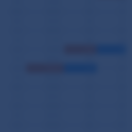
07.07.
412 940
965
709
08.07.
455 954
859
679
09.07.
441 359
802
677
12.07.
582 530
1 205
1 430
13.07.
617 130
949
683
14.07.
377 834
1 268
599
15.07.
390 421
847
665
16.07.
875 652
672
690
19.07.
499 306
771
1 451
20.07.
292 836
699
689
21.07.
356 651
903
662
22.07.
202 032
859
607
23.07.
204 764
824
696
26.07.
300 463
686
1 570