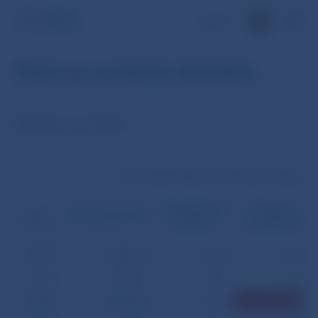
EN
Dáta za zvolené obdobie
Štatistiky za júl 2004
Transakcie medzibankového platobného systém
Medzibankové
Prevody
Klientske prevody
prevody
z tretej strany
Dátum
01.07.
695 214
990
708
02.07.
284 566
1 042
706
06.07.
442 560
764
2 055