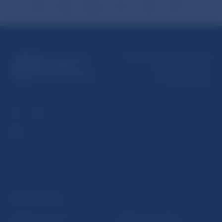
Národná banka Slovenska
Imricha Karvaša 1
813 25 Bratislava
ĎALŠIE ODKAZY
Inštitút bankového
Prihlásenie na odber