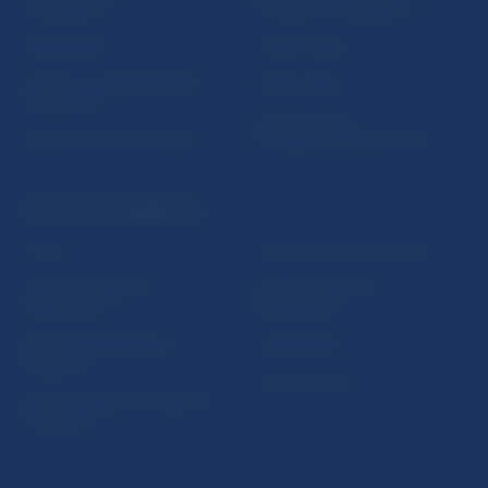
vzdelávania
notifikácií o publikáciách
Nadácia NBS
Užitočné linky
5peňazí - portál finančného
Mapa stránky
vzdelávania
Oznamovanie
Riešenie krízových situácií
protispoločenskej činnosti
PRAKTICKÉ INFORMÁCIE
Fintech
Upozornenia a oznámenia
Ochrana finančného
Makroekonomické
spotrebiteľa
ukazovatele
Databáza dohliadaných
Vestník NBS
subjektov
Extranet portál
Register finančných agentov
a poradcov