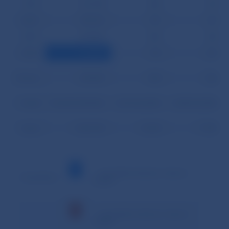
27.07.
261 353
686
652
28.07.
198 410
921
673
29.07.
194 081
846
685
30.07.
164 689
972
695
Priemer
392 893
882
856
Podiel
93,62% (99,56%)
0,21% (0,22%)
0,20% (0,22%)
Spolu
8 250 745
18 530
17 981
– minimálna hodnota v danom
Vysvetlivky:
období
– maximálna hodnota v danom
období