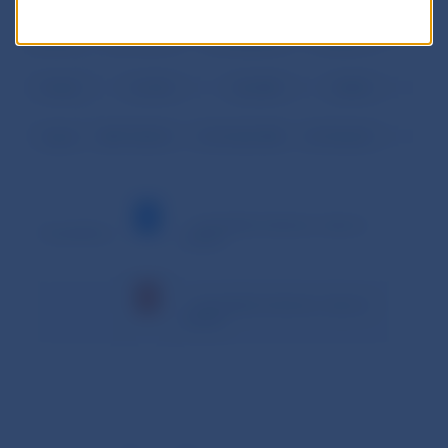
Priemer
23 319,187
157 826,895
1 558,317
Podiel
12,76%
86,38%
0,85%
Spolu
489 702,921
3 314 364,788
32 724,653
– minimálna hodnota v danom
Vysvetlivky:
období
– maximálna hodnota v danom
období