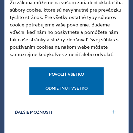
13.07.
31 893,785
200 409,422
150,040
Zo zákona môžeme na vašom zariadení ukladať iba
súbory cookie, ktoré sú nevyhnutné pre prevádzku
14.07.
38 156,394
391 893,827
154,327
týchto stránok. Pre všetky ostatné typy súborov
17.07.
45 937,521
360 892,659
365,760
cookie potrebujeme vaše povolenie. Budeme
18.07.
18 548,248
309 398,915
142,515
vďační, keď nám ho poskytnete a pomôžete nám
tak naše stránky a služby zlepšovať. Svoj súhlas s
19.07.
47 448,259
676 598,448
131,913
používaním cookies na našom webe môžete
20.07.
49 529,565
300 912,048
120,509
samozrejme kedykoľvek zmeniť alebo odvolať.
21.07.
29 246,472
248 394,121
134,914
24.07.
32 559,208
246 519,203
258,393
POVOLIŤ VŠETKO
25.07.
41 019,038
207 310,633
166,140
26.07.
68 507,479
641 933,781
123,819
ODMIETNUŤ VŠETKO
27.07.
51 403,490
391 981,685
117,352
28.07.
34 797,013
325 384,971
122,487
ĎALŠIE MOŽNOSTI
31.07.
33 780,158
373 750,955
266,105
Priemer
43 701,741
388 229,115
182,478