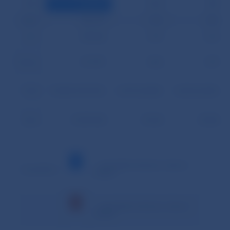
27.07.
218 441
1 644
895
28.07.
236 174
1 105
894
31.07.
259 528
1 519
2 152
Priemer
517 997
1 462
1 279
Podiel
95,00% (99,47%)
0,27% (0,28%)
0,23% (0,25%)
Spolu
10 359 948
29 245
25 584
– minimálna hodnota v danom
Vysvetlivky:
období
– maximálna hodnota v danom
období