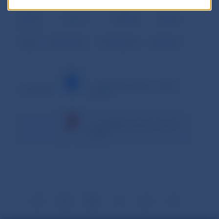
Podiel
10,11%
89,84%
0,04%
Spolu
874 034,818
7 764 582,292
3 649,554
– minimálna hodnota v danom
Vysvetlivky:
období
– maximálna hodnota v danom
období