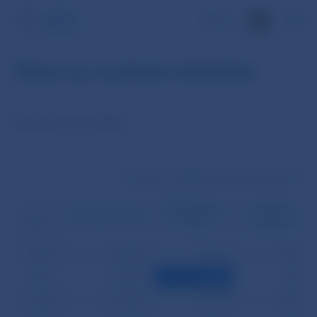
EN
Dáta za zvolené obdobie
Štatistiky za júl 2006
Transakcie medzibankového platobného syst
Medzibankové
Prevody
Klientske prevody
prevody
z tretej strany
Dátum
03.07.
425 664
2 140
2 314
04.07.
425 837
865
882
06.07.
575 184
1 790
1 640