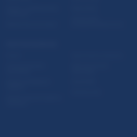
5peňazí - portál finančného
Mapa stránky
vzdelávania
Oznamovanie
Riešenie krízových situácií
protispoločenskej činnosti
PRAKTICKÉ INFORMÁCIE
Fintech
Upozornenia a oznámenia
Ochrana finančného
Makroekonomické
spotrebiteľa
ukazovatele
Databáza dohliadaných
Vestník NBS
subjektov
Extranet portál
Register finančných agentov
a poradcov