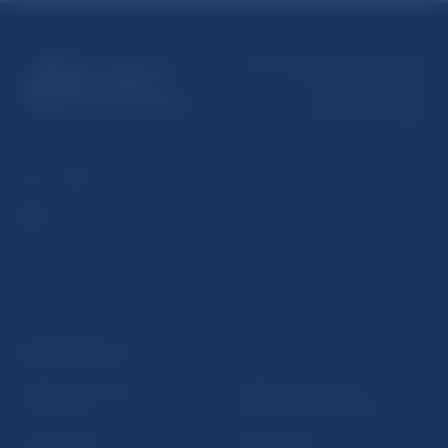
Národná banka Slovenska
Imricha Karvaša 1
813 25 Bratislava
ĎALŠIE ODKAZY
Inštitút bankového
Prihlásenie na odber
vzdelávania
notifikácií o publikáciách
Nadácia NBS
Užitočné linky