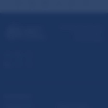
Národná banka Slovenska
Imricha Karvaša 1
813 25 Bratislava
ĎALŠIE ODKAZY
Inštitút bankového
Prihlásenie na odber