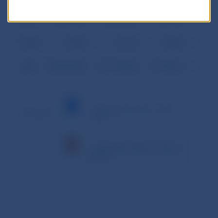
Priemer
32 525,804
248 417,536
2 274,048
Podiel
11,48%
87,71%
0,80%
Spolu
683 041,880
5 216 768,254
47 755,012
– minimálna hodnota v danom
Vysvetlivky:
období
– maximálna hodnota v danom
období