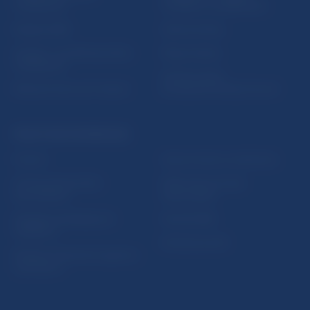
vzdelávania
notifikácií o publikáciách
Nadácia NBS
Užitočné linky
5peňazí - portál finančného
Mapa stránky
vzdelávania
Oznamovanie
Riešenie krízových situácií
protispoločenskej činnosti
PRAKTICKÉ INFORMÁCIE
Fintech
Upozornenia a oznámenia
Ochrana finančného
Makroekonomické
spotrebiteľa
ukazovatele
Databáza dohliadaných
Vestník NBS
subjektov
Extranet portál
Register finančných agentov
a poradcov