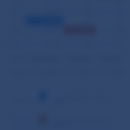
27.11.
362 970
1 391
861
28.11.
283 670
1 627
852
29.11.
278 948
1 367
834
30.11.
287 341
1 822
858
Priemer
541 729
1 401
1 144
Podiel
94,63% (99,53%)
0,24% (0,26%)
0,20% (0,21%)
Spolu
11 376 308
29 431
24 016
– minimálna hodnota v danom
Vysvetlivky:
období
– maximálna hodnota v danom
období