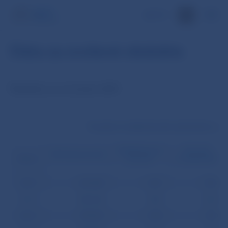
EN
Dáta za zvolené obdobie
Štatistiky za november 2007
Transakcie medzibankového platobného systé
Medzibankové
Prevody
Klientske prevody
prevody
z tretej strany
Dátum
02.11.
416 549
1 537
1 557
05.11.
426 646
1 225
2 221
06.11.
579 267
1 108
810