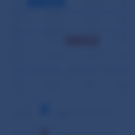
24.04.
308 151
1 417
866
25.04.
310 108
1 244
894
28.04.
514 115
1 363
2 350
29.04.
343 596
1 273
891
30.04.
361 117
2 003
890
Priemer
559 650
1 376
1 159
Podiel
95,14% (99,55%)
0,23% (0,24%)
0,20% (0,21%)
Spolu
12 312 295
30 271
25 506
– minimálna hodnota v danom
Vysvetlivky:
období