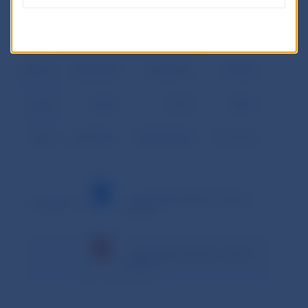
29.04.
34 211,313
247 729,522
2 857,540
30.04.
48 071,362
601 162,216
1 747,000
Priemer
28 254,180
313 041,373
779,598
Podiel
8,26%
91,51%
0,23%
Spolu
621 591,961
6 886 910,206
17 151,152
– minimálna hodnota v danom
Vysvetlivky:
období
– maximálna hodnota v danom
období