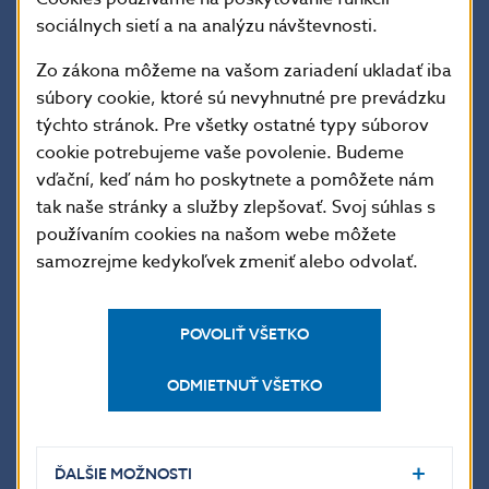
sociálnych sietí a na analýzu návštevnosti.
09.04.
30 016,384
517 426,753
503,956
10.04.
24 003,549
255 268,640
117,923
Zo zákona môžeme na vašom zariadení ukladať iba
11.04.
29 397,205
295 852,121
173,859
súbory cookie, ktoré sú nevyhnutné pre prevádzku
týchto stránok. Pre všetky ostatné typy súborov
14.04.
21 063,464
233 163,217
1 111,796
cookie potrebujeme vaše povolenie. Budeme
15.04.
21 072,632
212 965,047
657,385
vďační, keď nám ho poskytnete a pomôžete nám
16.04.
36 576,624
498 427,831
92,497
tak naše stránky a služby zlepšovať. Svoj súhlas s
používaním cookies na našom webe môžete
17.04.
27 132,350
266 135,392
2 882,143
samozrejme kedykoľvek zmeniť alebo odvolať.
18.04.
29 861,455
266 170,063
199,839
21.04.
20 401,367
277 722,378
222,679
POVOLIŤ VŠETKO
22.04.
18 641,362
199 824,511
194,558
23.04.
26 322,013
523 606,171
81,653
ODMIETNUŤ VŠETKO
24.04.
24 376,859
238 536,612
501,687
25.04.
26 592,947
224 255,422
540,882
ĎALŠIE MOŽNOSTI
28.04.
46 329,704
284 071,376
1 509,959