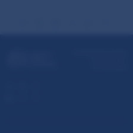
Národná banka Slovenska
Imricha Karvaša 1
813 25 Bratislava