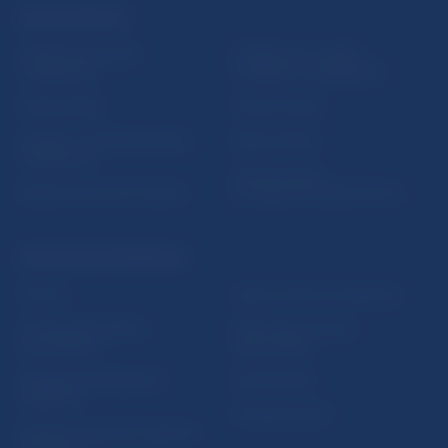
ĎALŠIE ODKAZY
Inštitút bankového
Prihlásenie na odber
vzdelávania
notifikácií o publikáciách
Nadácia NBS
Užitočné linky
5peňazí - portál finančného
Mapa stránky
vzdelávania
Oznamovanie
Riešenie krízových situácií
protispoločenskej činnosti
PRAKTICKÉ INFORMÁCIE
Fintech
Upozornenia a oznámenia
Ochrana finančného
Makroekonomické
spotrebiteľa
ukazovatele
Databáza dohliadaných
Vestník NBS
subjektov
Extranet portál
Register finančných agentov