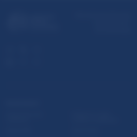
Národná banka Slovenska
Imricha Karvaša 1
813 25 Bratislava
ĎALŠIE ODKAZY
Inštitút bankového
Prihlásenie na odber
vzdelávania
notifikácií o publikáciách
Nadácia NBS
Užitočné linky