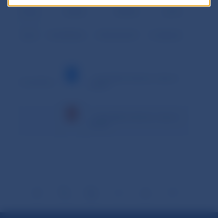
Podiel
10,28%
89,42%
0,21%
Spolu
632 480,863
5 503 654,697
13 228,363
– minimálna hodnota v danom
Vysvetlivky:
období
– maximálna hodnota v danom
období