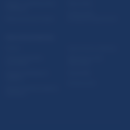
5peňazí - portál finančného
Mapa stránky
vzdelávania
Oznamovanie
Riešenie krízových situácií
protispoločenskej činnosti
PRAKTICKÉ INFORMÁCIE
Fintech
Upozornenia a oznámenia
Ochrana finančného
Makroekonomické
spotrebiteľa
ukazovatele
Databáza dohliadaných
Vestník NBS
subjektov
Extranet portál
Register finančných agentov
a poradcov