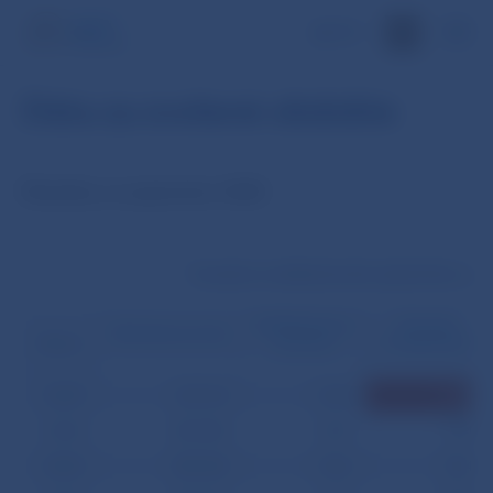
EN
Dáta za zvolené obdobie
Štatistiky za september 2008
Transakcie medzibankového platobného systé
Medzibankové
Prevody
Klientske prevody
prevody
z tretej strany
Dátum
02.09.
473 174
1 524
4 282
03.09.
450 980
1 547
944
04.09.
409 205
1 362
964