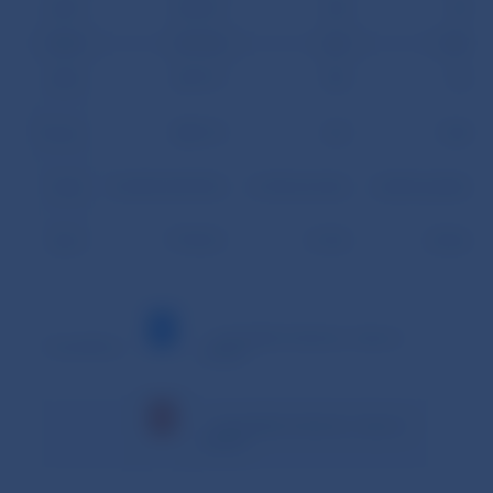
26.09.
278 697
558
745
29.09.
219 752
625
1 587
30.09.
239 917
780
752
Priemer
388 913
635
1 028
Podiel
94,39% (99,57%)
0,15% (0,16%)
0,25% (0,26%)
Spolu
7 778 251
12 704
20 566
– minimálna hodnota v danom
Vysvetlivky:
období
– maximálna hodnota v danom
období