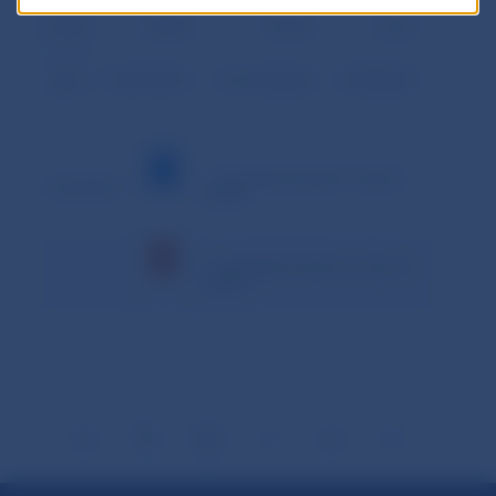
Podiel
19,40%
79,19%
1,41%
Spolu
542 978,701
2 216 494,002
39 398,847
– minimálna hodnota v danom
Vysvetlivky:
období
– maximálna hodnota v danom
období