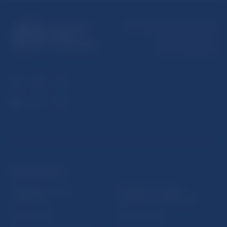
Národná banka Slovenska
Imricha Karvaša 1
813 25 Bratislava
ĎALŠIE ODKAZY
Inštitút bankového
Prihlásenie na odber
vzdelávania
notifikácií o publikáciách
Nadácia NBS
Užitočné linky