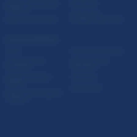
5peňazí - portál finančného
Mapa stránky
vzdelávania
Oznamovanie
Riešenie krízových situácií
protispoločenskej činnosti
PRAKTICKÉ INFORMÁCIE
Fintech
Upozornenia a oznámenia
Ochrana finančného
Makroekonomické
spotrebiteľa
ukazovatele
Databáza dohliadaných
Vestník NBS
subjektov
Extranet portál
Register finančných agentov
a poradcov