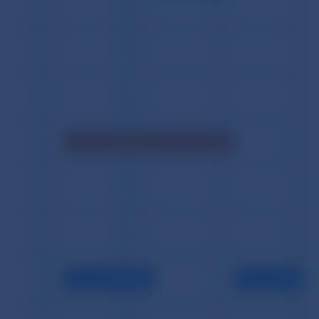
05.09.
322 243
585
762
08.09.
582 964
594
1 590
09.09.
475 336
588
775
10.09.
390 415
675
809
11.09.
593 257
631
732
12.09.
388 885
609
743
16.09.
1 016 090
837
2 169
17.09.
544 674
649
681
18.09.
479 836
662
746
19.09.
273 459
592
717
22.09.
350 627
561
1 679
23.09.
284 267
571
702
24.09.
218 872
620
654
25.09.
218 943
575
670