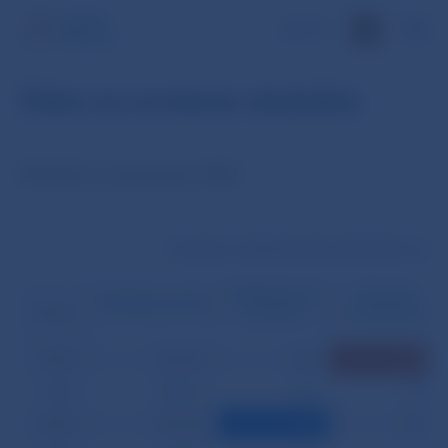
EN
Dáta za zvolené obdobie
Štatistiky za september 2003
Transakcie medzibankového platobného systém
Medzibankové
Prevody
Klientske prevody
prevody
z tretej strany
Dátum
02.09.
322 000
685
2 719
03.09.
287 627
784
657
04.09.
290 390
523
677