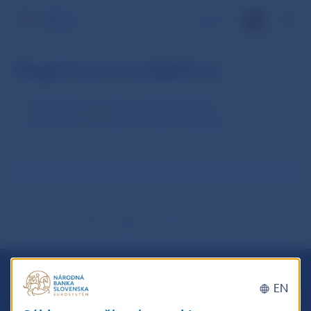
EN
Registrácia subjektov
Informácia pre licencované subjekty
Informácia pre nelicencované subjekty
EN
Národná banka Slovenska
Imricha Karvaša 1