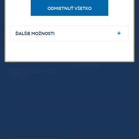
ODMIETNUŤ VŠETKO
PRAKTICKÉ INFORMÁCIE
Fintech
Upozornenia a oznámenia
ĎALŠIE MOŽNOSTI
Ochrana finančného
Makroekonomické
spotrebiteľa
ukazovatele
Databáza dohliadaných
Vestník NBS
subjektov
Extranet portál
Register finančných agentov
a poradcov
Podmienky používania
Vyhlásenie o prístupnosti