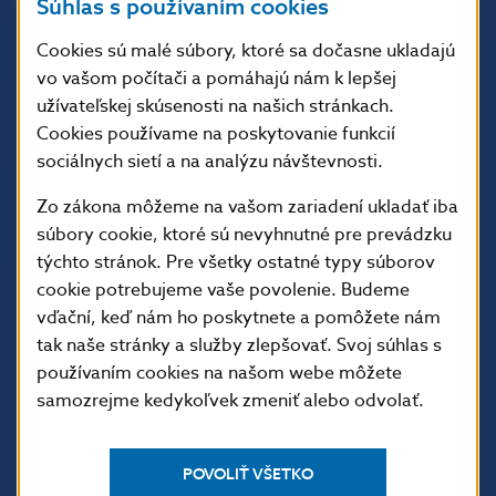
Súhlas s používaním cookies
813 25 Bratislava
Cookies sú malé súbory, ktoré sa dočasne ukladajú
vo vašom počítači a pomáhajú nám k lepšej
užívateľskej skúsenosti na našich stránkach.
Cookies používame na poskytovanie funkcií
sociálnych sietí a na analýzu návštevnosti.
Zo zákona môžeme na vašom zariadení ukladať iba
súbory cookie, ktoré sú nevyhnutné pre prevádzku
týchto stránok. Pre všetky ostatné typy súborov
cookie potrebujeme vaše povolenie. Budeme
ĎALŠIE ODKAZY
vďační, keď nám ho poskytnete a pomôžete nám
Inštitút bankového
Prihlásenie na odber
tak naše stránky a služby zlepšovať. Svoj súhlas s
vzdelávania
notifikácií o publikáciách
používaním cookies na našom webe môžete
Nadácia NBS
Užitočné linky
samozrejme kedykoľvek zmeniť alebo odvolať.
5peňazí - portál finančného
Mapa stránky
vzdelávania
Oznamovanie
POVOLIŤ VŠETKO
Riešenie krízových situácií
protispoločenskej činnosti