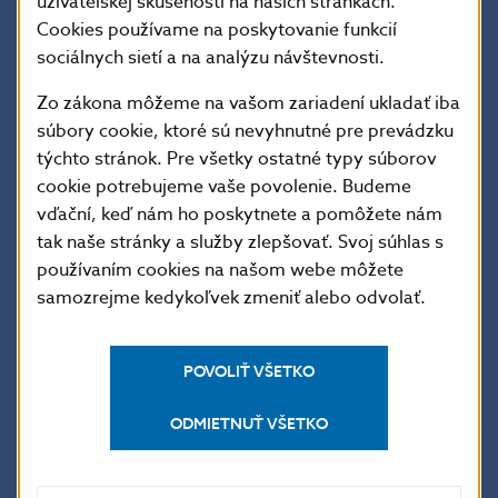
užívateľskej skúsenosti na našich stránkach.
Zoznam
Cookies používame na poskytovanie funkcií
Často kladené otázky
dohliadaných osôb
sociálnych sietí a na analýzu návštevnosti.
Zo zákona môžeme na vašom zariadení ukladať iba
súbory cookie, ktoré sú nevyhnutné pre prevádzku
Na zasielanie oznámení podľa § 2 odseku 7 posledná
týchto stránok. Pre všetky ostatné typy súborov
veta zákona č. 747/2004 Z. z. o dohľade nad
cookie potrebujeme vaše povolenie. Budeme
finančným trhom a o zmene a doplnení niektorých
vďační, keď nám ho poskytnete a pomôžete nám
zákonov v znení neskorších predpisov a § 20 ods. 6
tak naše stránky a služby zlepšovať. Svoj súhlas s
zákona č. 129/2010 Z. z. o spotrebiteľských úveroch
používaním cookies na našom webe môžete
a o iných úveroch a pôžičkách pre spotrebiteľov
samozrejme kedykoľvek zmeniť alebo odvolať.
a o zmene a doplnení niektorých zákonov v znení
neskorších predpisov je určený e-mail:
veritelia-
oznamenia@nbs.sk
POVOLIŤ VŠETKO
ODMIETNUŤ VŠETKO
Kontakt