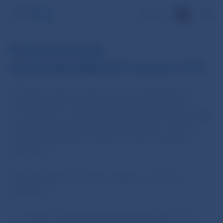
EN
Poskytovanie
spotrebiteľských úverov 2.0
Ponúkanie alebo poskytovanie spotrebiteľských
úverov a iných úverov a pôžičiek upravuje zákon
č. 129/2010 Z. z.
o
spotrebiteľských úveroch
a o iných
úveroch a pôžičkách pre spotrebiteľov
a o zmene
a doplnení niektorých zákonov v znení neskorších
predpisov.
Národná banka Slovenska udelením povolenia
oprávňuje:
veriteľov poskytovať spotrebiteľské úvery a iné