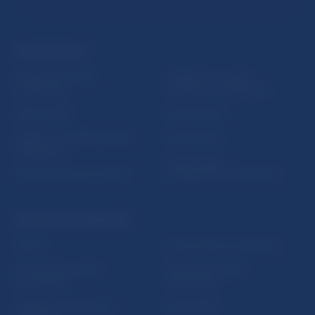
ĎALŠIE ODKAZY
Inštitút bankového
Prihlásenie na odber
vzdelávania
notifikácií o publikáciách
Nadácia NBS
Užitočné linky
5peňazí - portál finančného
Mapa stránky
vzdelávania
Oznamovanie
Riešenie krízových situácií
protispoločenskej činnosti
PRAKTICKÉ INFORMÁCIE
Fintech
Upozornenia a oznámenia
Ochrana finančného
Makroekonomické
spotrebiteľa
ukazovatele
Databáza dohliadaných
Vestník NBS