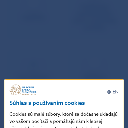
Poskytovanie
spotrebiteľských
Legislatíva
úverov a podmienky
povolenia
Vzory žiadostí
Výkladové
a iných dokumentov
usmernenia
EN
Súhlas s používaním cookies
Cookies sú malé súbory, ktoré sa dočasne ukladajú
vo vašom počítači a pomáhajú nám k lepšej