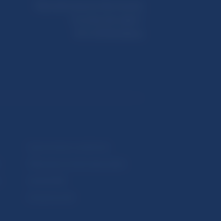
Národná banka Slovenska
Imricha Karvaša 1
813 25 Bratislava
Upozornenia a oznámenia
Makroekonomické ukazovatele
v
Vestník NBS
Extranet portál