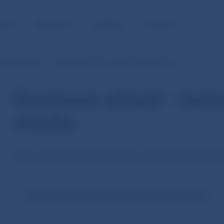
NOSŤ
PRE MÉDIÁ
KARIÉRA
KONTAKTY
vízová oblasť
Devízová oblasť - často kladené otázky
Devízová oblasť - čast
otázky
Právna úprava devízovej licencie a typy devízových licen
Podľa akého zákona sa udeľuje devízová licencia?