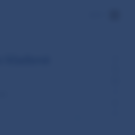
EN
o kladené
cií