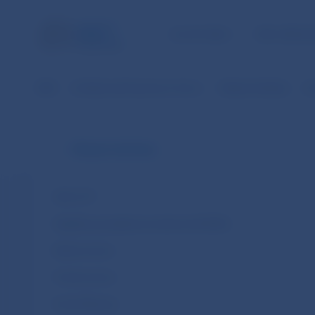
ÚLOHY NBS
PRE VEREJ
NBS
Dohľad nad finančným trhom
Oblasti dohľadu
De
Oblasti dohľadu
AML/CFT
Digitálna prevádzková odolnosť (DORA)
Bankovníctvo
Poisťovníctvo
Kryté dlhopisy