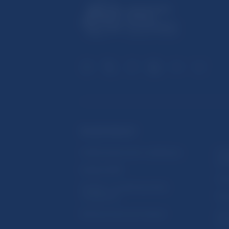
ĎALŠIE ODKAZY
Inštitút bankového vzdelávania
Prih
publ
Nadácia NBS
Užit
5peňazí - portál finančného
vzdelávania
Map
Riešenie krízových situácií
Ozn
činn