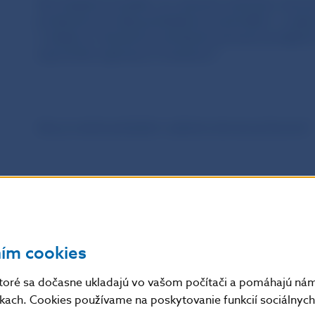
Ako žiadateľ preukáže, že vykonáva obchody s deví
predmetom je nákup peňažných prostriedkov v cudzej
v súlade so všeobecne záväznými právnymi predpismi
nepretržite najmenej 12 mesiacov?
Ako je možné požiadať o udelenie devízovej licencie?
Kde je možné nájsť formuláre žiadostí?
ním cookies
V akej lehote Národná banka Slovenska rozhodne o ži
toré sa dočasne ukladajú vo vašom počítači a pomáhajú nám 
licencie?
nkach. Cookies používame na poskytovanie funkcií sociálnych 