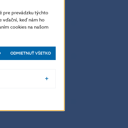
é pre prevádzku týchto
e vďační, keď nám ho
 zákonných podmienok pre
vaním cookies na našom
O
ODMIETNUŤ VŠETKO
devízovej licencie?
ízovej licencie?