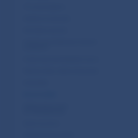
Trh cenných papierov
Kolektívne investovanie
Dôchodkové sporenie
Finančné sprostredkovanie a finančné
poradenstvo
Poskytovanie spotrebiteľských úverov
Platobné služby a elektronické peniaze
Kryptoaktíva
Devízová oblasť
Nahlasovanie porušení
(tzv. Whistleblowing)
Správcovia úverov
Udržateľné financie (ESG)