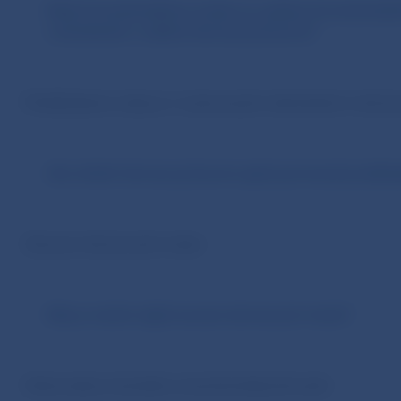
Bude živnostenskému úradu na vydanie živnostenskéh
rozhodnutie o udelení devízovej licencie?
Predkladanie výkazu o vykonaných obchodoch s devízo
Ako držiteľ devízovej licencie splní povinnosť predkl
Zoznam devízových miest
Kde je možné nájsť zoznam devízových miest?
Hotovostný charakter zmenárenskej činnosti