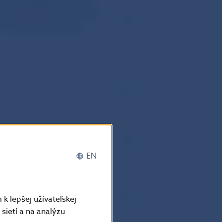
zovými hodnotami, ktorých
 mene za eurá v hotovosti
 a devízovou licenciou
EN
adosti o udelenie devízovej
k lepšej užívateľskej
sietí a na analýzu