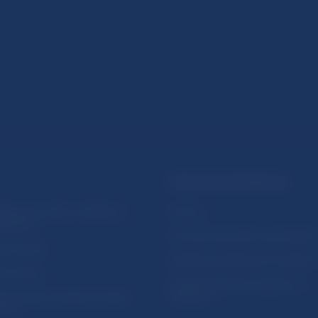
PRAKTICKÉ INFORMÁCIE
lásenie na odber notifikácií o
Fintech
ikáciách
Ochrana finančného spotrebiteľa
očné linky
Databáza dohliadaných subjekto
a stránky
Register finančných agentov a
amovanie protispoločenskej
poradcov
osti