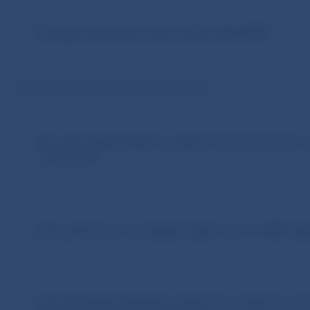
Aké typy devízových licencií môže udeliť NBS?
Konanie o udelenie devízovej licencie
Kto môže podať žiadosť o udelenie devízovej licencie
v hotovosti?
Aké podmienky musí žiadateľ splniť, aby mu NBS udeli
Musí byť podpis žiadateľa na plnej moci udelenej svoj