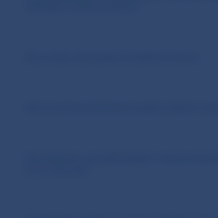
advokátovi) úradne osvedčený?
Kto je osoba vykonávajúca manažérsku funkciu?
Kde sú uvedené podrobnosti k podaniu žiadosti o deví
Aké podmienky musí splniť žiadateľ o devízovú licenc
eurá v hotovosti?