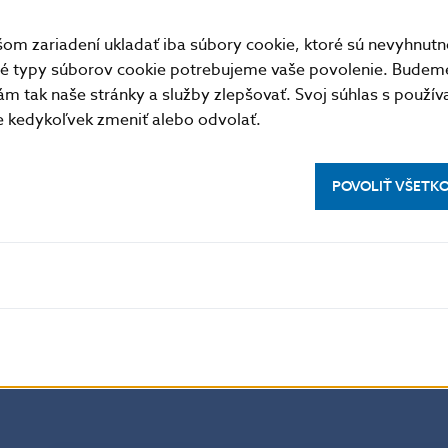
m zariadení ukladať iba súbory cookie, ktoré sú nevyhnutn
tné typy súborov cookie potrebujeme vaše povolenie. Budem
Ako rozhodne NBS, ak žiadateľ nepreukáže splnenie
udelenie devízovej licencie?
m tak naše stránky a služby zlepšovať. Svoj súhlas s použí
kedykoľvek zmeniť alebo odvolať.
POVOLIŤ VŠETK
Aká je výška poplatku za podanie žiadosti o udelenie 
Postup po udelení devízovej licencie
Čo treba urobiť po doručení rozhodnutia o udelení dev