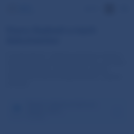
EN
Vzory žiadostí a iných
dokumentov
Formulár žiadosti o udelenie povolenia pre správcov
úverov slúži ako pomôcka pre záujemcov o povolenie
za účelom uľahčenia, zjednodušenia a zníženia
chybovosti procesu pri podávaní žiadosti o udelenie
povolenia.
Žiadosť o udelenie povolenia pre
správcov úverov
91.78 kB