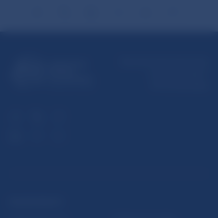
Národná banka Slovenska
Imricha Karvaša 1
813 25 Bratislava
ĎALŠIE ODKAZY