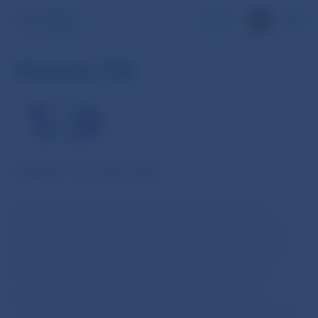
EN
História T2S
TARGET2 – Securities (T2S)
Eurosystém spustil činnosť platformy TARGET2-
Securities (T2S) v júni 2015. Cieľom T2S je podporiť
konsolidáciu infraštruktúry európskeho trhu cenných
papierov, maximalizovať bezpečnosť a výkonnosť
vyrovnania transakcií s cennými papiermi a tiež
zabezpečiť výkon cezhraničného vyrovnania na
rovnakej úrovni a za rovnakých cenových podmienok