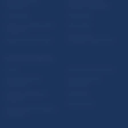
Inštitút bankového
Prihlásenie na odber
vzdelávania
notifikácií o publikáciách
Nadácia NBS
Užitočné linky
5peňazí - portál finančného
Mapa stránky
vzdelávania
Oznamovanie
Riešenie krízových situácií
protispoločenskej činnosti
PRAKTICKÉ INFORMÁCIE
Fintech
Upozornenia a oznámenia
Ochrana finančného
Makroekonomické
spotrebiteľa
ukazovatele
Databáza dohliadaných
Vestník NBS
subjektov
Extranet portál
Register finančných agentov
a poradcov