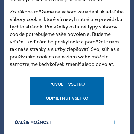
Zo zákona môžeme na vašom zariadení ukladať iba
Eurosystém pokračoval v publikovaní nových verzií
súbory cookie, ktoré sú nevyhnutné pre prevádzku
dokumentácií T2S na svojej web stránke:
týchto stránok. Pre všetky ostatné typy súborov
http://www.ecb.int/paym/t2s/about/keydocs/html/in
cookie potrebujeme vaše povolenie. Budeme
dex.en.html
. Šlo predovšetkým o nasledovné
vďační, keď nám ho poskytnete a pomôžete nám
dokumenty: Požiadavky používateľov, Funkčné
tak naše stránky a služby zlepšovať. Svoj súhlas s
špecifikácie a Popis biznis procesov (URD, UDFS
používaním cookies na našom webe môžete
a BPD).
samozrejme kedykoľvek zmeniť alebo odvolať.
Koncom marca 2014 začalo akceptačné testovanie
Eurosystému (EAT), ktorému predchádzalo interné
POVOLIŤ VŠETKO
testovanie. Platforma T2S sa ukázala počas interného
testovania a akceptačného testovania Eurosystému
ODMIETNUŤ VŠETKO
dostatočne stabilná na to, aby sa mohlo začať
v októbri 2014 testovanie používateľov.
ĎALŠIE MOŽNOSTI
Zavŕšením testovania bolo spustenie prevádzky T2S
v júni 2015. Rada guvernérov ECB rozhodla o rozdelení