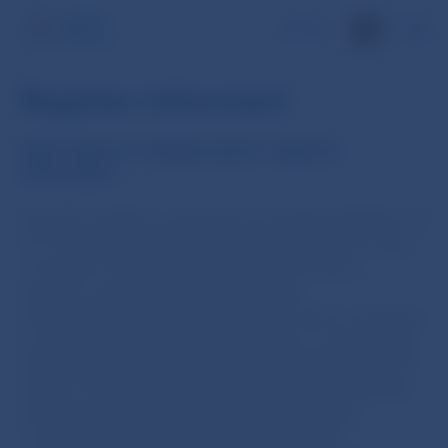
EN
Register informácií
Informácie k nahlasovaniu registra
informácií
Finančné subjekty v pôsobnosti nariadenia DORA si od
17.1.2025 ako súčasť svojho rámca riadenia IKT rizika
v zmysle čl. 28(3) vedú a aktualizujú na úrovni
subjektu, ako aj na subkonsolidovanej
a konsolidovanej úrovni register informácií v súvislosti
so všetkými zmluvnými dojednaniami o využívaní IKT
služieb poskytovaných externými poskytovateľmi IKT
služieb. Finančné subjekty aspoň raz ročne nahlasujú
príslušným orgánom počet nových dojednaní
o využívaní IKT služieb, kategórie externých