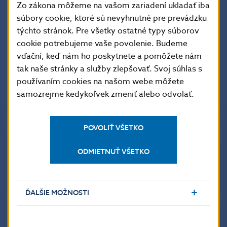
Zo zákona môžeme na vašom zariadení ukladať iba
Stránka EBA k registru informácií
súbory cookie, ktoré sú nevyhnutné pre prevádzku
Q&A k jeho vykazovaniu (aktualizované 28.3.2025)
týchto stránok. Pre všetky ostatné typy súborov
cookie potrebujeme vaše povolenie. Budeme
Často kladené otázky (Q&A)
vďační, keď nám ho poskytnete a pomôžete nám
tak naše stránky a služby zlepšovať. Svoj súhlas s
Register informácií o zmluvách s tretími
používaním cookies na našom webe môžete
stranami poskytujúcimi IKT služby
samozrejme kedykoľvek zmeniť alebo odvolať.
POVOLIŤ VŠETKO
V prípade metodických otázok nás neváhajte
kontaktovať na:
ODMIETNUŤ VŠETKO
ITdohlad@nbs.sk
ĎALŠIE MOŽNOSTI
V prípade technických otázok nás neváhajte
kontaktovať na:
szp.esas@nbs.sk