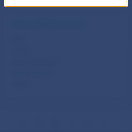
DIGITÁLNA PREVÁDZKOVÁ ODOLNOSŤ
DORA
Legislatíva
Register informácií (ROI)
IKT incidenty a hrozby
TIBER-SK