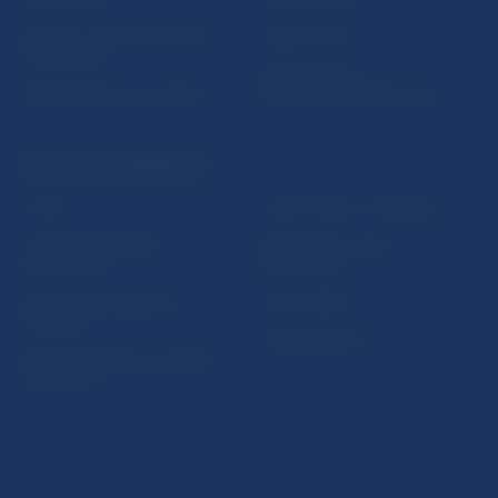
5peňazí - portál finančného
Mapa stránky
vzdelávania
Oznamovanie
Riešenie krízových situácií
protispoločenskej činnosti
PRAKTICKÉ INFORMÁCIE
Fintech
Upozornenia a oznámenia
Ochrana finančného
Makroekonomické
spotrebiteľa
ukazovatele
Databáza dohliadaných
Vestník NBS
subjektov
Extranet portál
Register finančných agentov
a poradcov