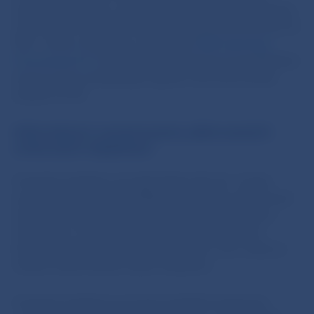
bankou Slovenska, sú povinné predložiť úplný register
informácií za rok 2025 elektronicky prostredníctvom IS
ŠZP – ESAs v štruktúre a taxonómii
EBA reporting
framework 4.0
. Finančné subjekty, ktoré sú dohliadané
priamo ECB, predkladajú register informácií podľa
pokynov ECB.
Informácie k oznamovaniu plánovaných
zmluvných dojednaní
Finančné subjekty sú podľa článku 28 ods. 3 piaty
pododsek nariadenia DORA povinné včas informovať
príslušný orgán o každom plánovanom zmluvnom
dojednaní o využívaní IKT služieb podporujúcich
kritické alebo dôležité funkcie, ako aj o tom, kedy sa
funkcia stala kritickou alebo dôležitou.
Finančný subjekt je povinný predložiť oznámenie