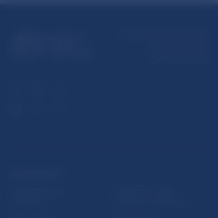
Národná banka Slovenska
Imricha Karvaša 1
813 25 Bratislava
ĎALŠIE ODKAZY
Inštitút bankového
Prihlásenie na odber
vzdelávania
notifikácií o publikáciách
Nadácia NBS
Užitočné linky