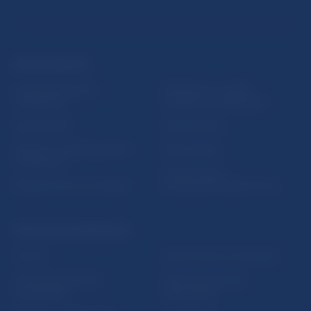
ĎALŠIE ODKAZY
Inštitút bankového
Prihlásenie na odber
vzdelávania
notifikácií o publikáciách
Nadácia NBS
Užitočné linky
5peňazí - portál finančného
Mapa stránky
vzdelávania
Oznamovanie
Riešenie krízových situácií
protispoločenskej činnosti
PRAKTICKÉ INFORMÁCIE
Fintech
Upozornenia a oznámenia
Ochrana finančného
Makroekonomické
spotrebiteľa
ukazovatele