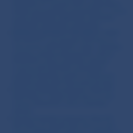
2019/2034 z 27. novembra 2019 o prudenciálnom
dohľade nad investičnými spoločnosťami a o zmene
smerníc 2002/87/ES, 2009/65/ES, 2011/61/EÚ,
2013/36/EÚ, 2014/59/EÚ a 2014/65/EÚ
SMERNICA EURÓPSKEHO PARLAMENTU A RADY
(EÚ) 2019/2177 z 18. decembra 2019, ktorou sa
mení smernica 2009/138/ES o začatí a vykonávaní
poistenia a zaistenia (Solventnosť II), smernica
2014/65/EÚ o trhoch s finančnými nástrojmi
a smernica (EÚ) 2015/849 o predchádzaní
využívaniu finančného systému na účely prania
špinavých peňazí alebo financovania terorizmu
Smernica Európskeho parlamentu a Rady (EÚ)
2020/1504 zo 7. októbra 2020, ktorou sa mení
smernica 2014/65/EÚ o trhoch s finančnými
nástrojmi
Smernica Európskeho parlamentu a Rady (EÚ)
2021/338 zo 16. februára 2021, ktorou sa mení
smernica 2014/65/EÚ, pokiaľ ide o požiadavky na