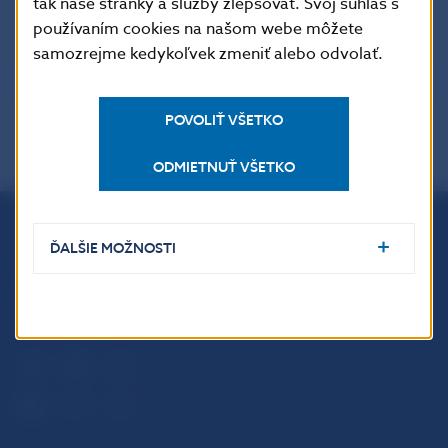
tak naše stránky a služby zlepšovať. Svoj súhlas s
nástrojmi
používaním cookies na našom webe môžete
samozrejme kedykoľvek zmeniť alebo odvolať.
POVOLIŤ VŠETKO
ODMIETNUŤ VŠETKO
ĎALŠIE MOŽNOSTI
Národná banka Slovenska
Imricha Karvaša 1
813 25 Bratislava