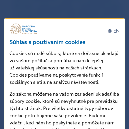
informácie, správu produktov a obmedzenia pozícií,
a smernice 2013/36/EÚ a (EÚ) 2019/878, pokiaľ ide
o ich uplatňovanie na investičné spoločnosti,
v záujme pomoci pri obnove po kríze spôsobenej
EN
ochorením COVID-19
Smernica Európskeho parlamentu a Rady (EÚ)
Súhlas s používaním cookies
2022/2556 zo 14. decembra 2022, ktorou sa menia
Cookies sú malé súbory, ktoré sa dočasne ukladajú
smernice 2009/65/ES, 2009/138/ES, 2011/61/EÚ,
vo vašom počítači a pomáhajú nám k lepšej
2013/36/EÚ, 2014/59/EÚ, 2014/65/EÚ, (EÚ)
užívateľskej skúsenosti na našich stránkach.
2015/2366 a (EÚ) 2016/2341, pokiaľ ide o digitálnu
Cookies používame na poskytovanie funkcií
prevádzkovú odolnosť finančného sektora
sociálnych sietí a na analýzu návštevnosti.
Smernica Európskeho parlamentu a Rady (EÚ)
2023/2864 z 13. decembra 2023, ktorou sa menia
Zo zákona môžeme na vašom zariadení ukladať iba
určité smernice, pokiaľ ide o zriadenie a fungovanie
súbory cookie, ktoré sú nevyhnutné pre prevádzku
jednotného európskeho miesta prístupu
týchto stránok. Pre všetky ostatné typy súborov
Smernica Európskeho parlamentu a Rady (EÚ)
cookie potrebujeme vaše povolenie. Budeme
2024/790 z 28. februára 2024, ktorou sa mení
vďační, keď nám ho poskytnete a pomôžete nám
smernica 2014/65/EÚ o trhoch s finančnými