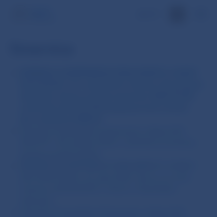
EN
Smernice
SMERNICA EURÓPSKEHO PARLAMENTU A RADY
2014/65/EÚ z 15. mája 2014 o trhoch s finančnými
nástrojmi, ktorou sa mení smernica 2002/92/ES
a smernica 2011/61/EÚ (prepracované znenie)
(tzv. smernica MiFID II)
Smernica Európskeho parlamentu a Rady (EÚ)
2016/97 z 20. januára 2016 o distribúcii poistenia
(prepracované znenie)
SMERNICA EURÓPSKEHO PARLAMENTU A RADY
(EÚ) 2016/1034 z 23. júna 2016, ktorou sa mení
smernica 2014/65/EÚ o trhoch s finančnými
nástrojmi
Smernica Európskeho Parlamentu a Rady (EÚ)