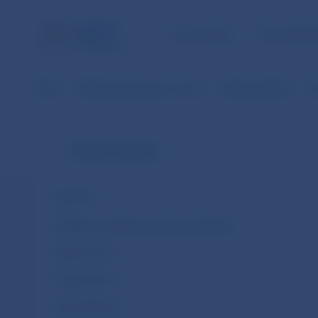
ÚLOHY NBS
PRE VEREJ
NBS
Dohľad nad finančným trhom
Oblasti dohľadu
Po
Oblasti dohľadu
AML/CFT
Digitálna prevádzková odolnosť (DORA)
Bankovníctvo
Poisťovníctvo
Kryté dlhopisy