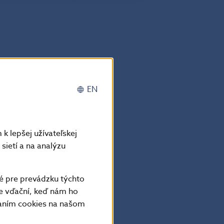
EN
k lepšej užívateľskej
sietí a na analýzu
é pre prevádzku týchto
e vďační, keď nám ho
vaním cookies na našom