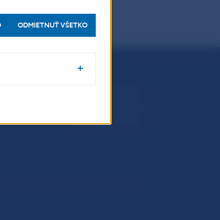
O
ODMIETNUŤ VŠETKO
Národná banka Slovenska
Imricha Karvaša 1
813 25 Bratislava