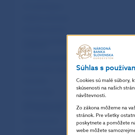
Trh cenných papierov
Kolektívne investovanie
Dôchodkové sporenie
Finančné sprostredkovanie a finančné
poradenstvo
Poskytovanie spotrebiteľských úverov
Súhlas s používa
Platobné služby a elektronické peniaze
Cookies sú malé súbory, k
Kryptoaktíva
skúsenosti na našich strá
Devízová oblasť
návštevnosti.
Nahlasovanie porušení
Zo zákona môžeme na vašo
(tzv. Whistleblowing)
stránok. Pre všetky osta
Správcovia úverov
poskytnete a pomôžete ná
webe môžete samozrejme 
Udržateľné financie (ESG)