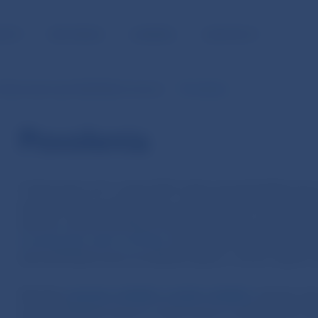
NOSŤ
PRE MÉDIÁ
KARIÉRA
KONTAKTY
skytovanie spotrebiteľských úverov
Povolenia
Povolenia
S účinnosťou od 1. apríla 2015 môžu spotrebiteľské úvery
spotrebiteľov poskytovať len veritelia alebo iní veritel
zákona o spotrebiteľských úveroch, pričom tí veritelia, kt
a podregistri iných veriteľov
, ktoré viedla Národná bank
spotrebiteľské úvery na základe zápisu v tomto registri 
Aktuálny
zoznam veriteľov a iných veriteľov
, ktorým bo
spotrebiteľských úverov a iných úverov a pôžičiek pre 