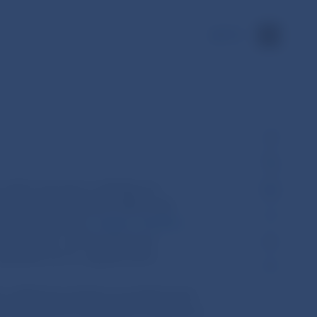
EN
 alebo iné úvery a pôžičky pre
ia s povolením udeleným NBS podľa
orí boli zapísaní v
registri veriteľov
a Slovenska, mohli poskytovať
najneskôr do 31. augusta 2015.
lo udelené povolenie na poskytovanie
spotrebiteľov je zverejnený na webovom