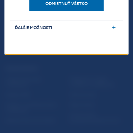
ODMIETNUŤ VŠETKO
ĎALŠIE MOŽNOSTI
ĎALŠIE ODKAZY
Inštitút bankového
Prihlásenie na odber
vzdelávania
notifikácií o publikáciách
Nadácia NBS
Užitočné linky
5peňazí - portál finančného
Mapa stránky
vzdelávania
Oznamovanie
Riešenie krízových situácií
protispoločenskej činnosti