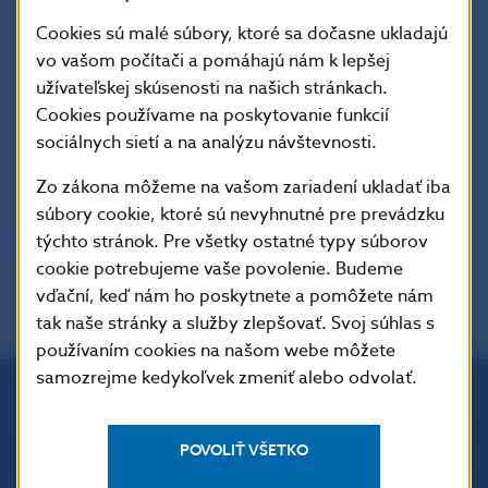
Cookies sú malé súbory, ktoré sa dočasne ukladajú
Predĺženie lehôt na predkladanie výkazov bude
vo vašom počítači a pomáhajú nám k lepšej
upravené aj v pláne výkazov v IS ŠZP.
užívateľskej skúsenosti na našich stránkach.
Cookies používame na poskytovanie funkcií
Pôvodné znenie vyhlásenia je dostupné
na webovej
sociálnych sietí a na analýzu návštevnosti.
stránke EIOPA
Zo zákona môžeme na vašom zariadení ukladať iba
súbory cookie, ktoré sú nevyhnutné pre prevádzku
týchto stránok. Pre všetky ostatné typy súborov
cookie potrebujeme vaše povolenie. Budeme
vďační, keď nám ho poskytnete a pomôžete nám
tak naše stránky a služby zlepšovať. Svoj súhlas s
používaním cookies na našom webe môžete
samozrejme kedykoľvek zmeniť alebo odvolať.
Národná banka Slovenska
POVOLIŤ VŠETKO
Imricha Karvaša 1
813 25 Bratislava