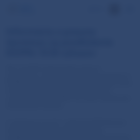
EN
Informácia o posune
termínov na predloženie
EIOPA/ ECB výkazov
Dňa 17.4.2020 vydal Európsky orgán pre
poisťovníctvo a dôchodkové poistenie zamestnancov
(EIOPA) vyhlásenie týkajúce sa súhrnu princípov, ktoré
sú zamerané na zmiernenie vplyvu pandémie
z dôvodu ochorenia COVID-19 na sektor doplnkového
dôchodkového sporenia.
V nadväznosti na bod 6. vyhlásenia EIOPA Národná
banka Slovenska oznamuje, že pre výkazy
predkladané doplnkovou dôchodkovou spoločnosťou