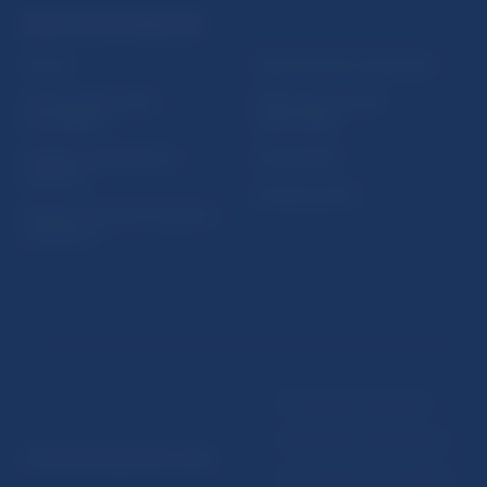
PRAKTICKÉ INFORMÁCIE
Fintech
Upozornenia a oznámenia
Ochrana finančného
Makroekonomické
spotrebiteľa
ukazovatele
Databáza dohliadaných
Vestník NBS
subjektov
Extranet portál
Register finančných agentov
a poradcov
Podmienky používania
Vyhlásenie o prístupnosti
© Národná banka Slovenska
Ochrana osobných údajov