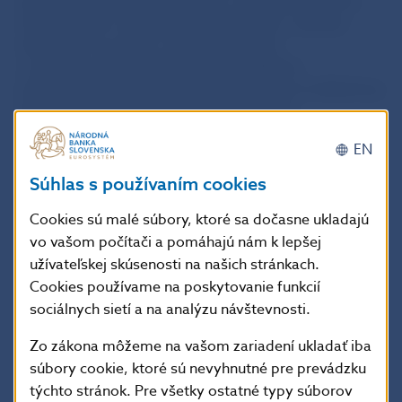
iných osôb, ktorých postavenie, obchody alebo iná
činnosť súvisí s dohliadaným subjektom, inak ako
dohľadom na mieste, najmä získavaním
a vyhodnocovaním informácií a podkladov
predložených Národnej banke Slovenska na základe jej
písomnej žiadosti a informácií uvedených
v hláseniach, výkazoch a iných podkladoch
EN
predkladaných Národnej banke Slovenska.
Súhlas s používaním cookies
Dohľadom na mieste
Národná banka Slovenska
Cookies sú malé súbory, ktoré sa dočasne ukladajú
získava informácie a podklady o skutočnostiach, ktoré
vo vašom počítači a pomáhajú nám k lepšej
sa týkajú dohliadaného subjektu a jeho činnosti alebo
užívateľskej skúsenosti na našich stránkach.
iných osôb, ktorých postavenie, obchody alebo iná
Cookies používame na poskytovanie funkcií
činnosť súvisí s dohliadaným subjektom, spravidla
sociálnych sietí a na analýzu návštevnosti.
priamo u dohliadaného subjektu alebo od jeho
zamestnancov, ako aj vyhodnocovaním takto
Zo zákona môžeme na vašom zariadení ukladať iba
získaných informácií a podkladov.
súbory cookie, ktoré sú nevyhnutné pre prevádzku
týchto stránok. Pre všetky ostatné typy súborov
Národná banka Slovenska sa spolupodieľa na vývoji