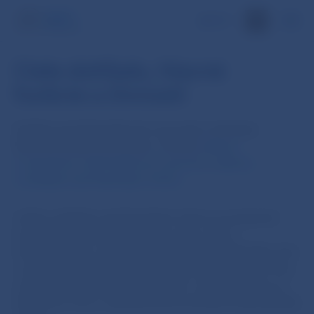
EN
Ciele dohľadu, hlavné
funkcie a činnosti
Dohľad nad dôchodkovým sporením vykonáva
Národná banka Slovenska v zmysle
zákona
o starobnom dôchodkovom sporení
a
zákona
o dohľade nad finančným trhom
.
Cieľom dohľadu nad finančným trhom je prispievať
k stabilite finančného trhu ako celku, ako aj
k bezpečnému a zdravému fungovaniu finančného trhu
v záujme udržiavania dôveryhodnosti finančného trhu,
ochrany finančných spotrebiteľov a iných klientov na
finančnom trhu a rešpektovania pravidiel hospodárskej