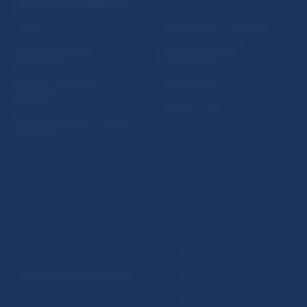
PRAKTICKÉ INFORMÁCIE
Fintech
Upozornenia a oznámenia
Ochrana finančného
Makroekonomické
spotrebiteľa
ukazovatele
Databáza dohliadaných
Vestník NBS
subjektov
Extranet portál
Register finančných agentov
a poradcov
Podmienky používania
Vyhlásenie o prístupnosti
© Národná banka Slovenska
Ochrana osobných údajov