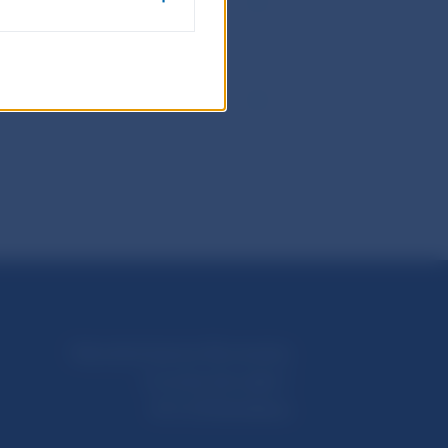
ntifikácia a čo to v praxi
Národná banka Slovenska
Imricha Karvaša 1
813 25 Bratislava