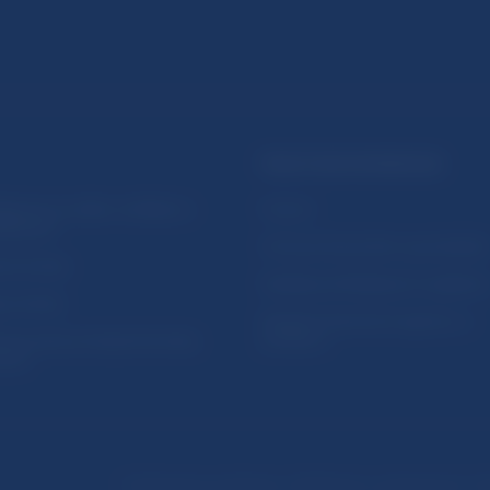
PRAKTICKÉ INFORMÁCIE
lásenie na odber notifikácií o
Fintech
ikáciách
Ochrana finančného spotrebiteľa
očné linky
Databáza dohliadaných subjekto
a stránky
Register finančných agentov a
amovanie protispoločenskej
poradcov
osti
Podmienky používania
Vyhlásenie o prístupnosti
Oc