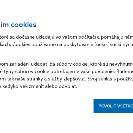
a zostavovaní účtovnej závierky?
ním cookies
Akým spôsobom môže spoločnosť so sídlom z UK, kt
poskytovanie platobných služieb/vydávanie elektroni
toré sa dočasne ukladajú vo vašom počítači a pomáhajú nám 
orgánu dohľadu poskytovať tieto služby v Slovenskej
nkach. Cookies používame na poskytovanie funkcií sociálnych 
m zariadení ukladať iba súbory cookie, ktoré sú nevyhnutn
Chceli by sme vykonávať identifikáciu a overovanie kl
tné typy súborov cookie potrebujeme vaše povolenie. Budem
prítomnosti (tzv. online onboarding klienta). Ako m
m tak naše stránky a služby zlepšovať. Svoj súhlas s použí
predpisov?
kedykoľvek zmeniť alebo odvolať.
Kde môžem získať spoľahlivú informáciu, či subjekt m
POVOLIŤ VŠETK
činnosti platobnej inštitúcie alebo inštitúcií elektroni
Môže platobná inštitúcia požadovať od klienta na účel