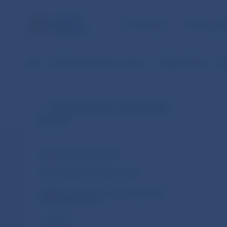
ÚLOHY NBS
PRE VEREJ
NBS
Dohľad nad finančným trhom
Oblasti dohľadu
Pl
Platobné služby a elektronické
peniaze
Platobné inštitúcie a AISP
Inštitúcie elektronických peňazí
Subjekty poskytujúce služby na základe
výnimky zo zákona
Legislatíva