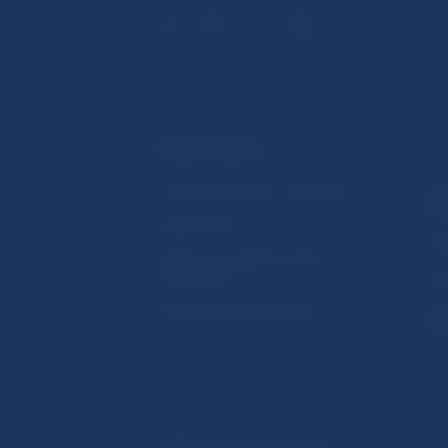
ĎALŠIE ODKAZY
Inštitút bankového vzdelávania
Prih
publ
Nadácia NBS
Užit
5peňazí - portál finančného
vzdelávania
Map
Riešenie krízových situácií
Ozn
činn
© Národná banka Slovenska