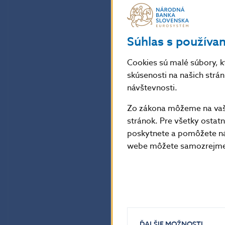
Súhlas s používa
Cookies sú malé súbory, k
skúsenosti na našich strá
návštevnosti.
Zo zákona môžeme na vašo
stránok. Pre všetky osta
poskytnete a pomôžete ná
webe môžete samozrejme 
ĎALŠIE MOŽNOSTI