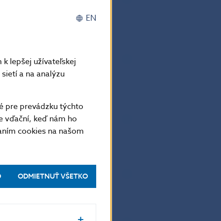
EN
orá má povolenie na
ckých peňazí od britského
k lepšej užívateľskej
 republike?
sietí a na analýzu
é pre prevádzku týchto
ienta bez jeho fyzickej
e vďační, keď nám ho
áme postupovať z hľadiska AML
vaním cookies na našom
á licenciu na vykonávanie
O
ODMIETNUŤ VŠETKO
ckých peňazí?
y identifikácie občiansky