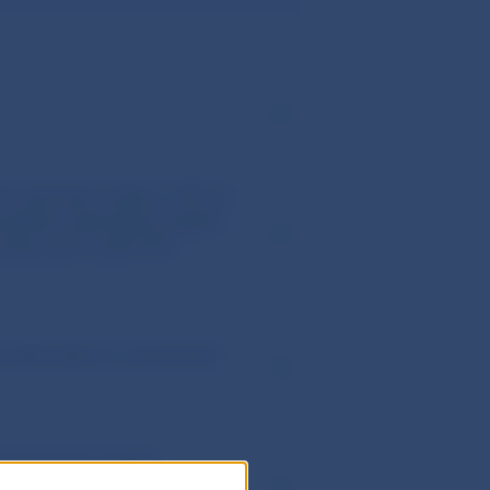
šším územným celkom. VÚC sú
ovateľom platobných služieb.
 účty, ktoré vedie VÚC
i podľa zákona o platobných
ľ platobných služieb
ľ pri vedení účtovníctva