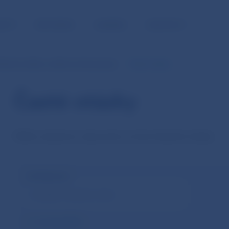
NOSŤ
PRE MÉDIÁ
KARIÉRA
KONTAKTY
atobné služby a elektronické peniaze
Časté otázky
Časté otázky
Nižšie uvádzame odpovede na často kladené otázky.
Vyhľadávanie
Vymazať filter