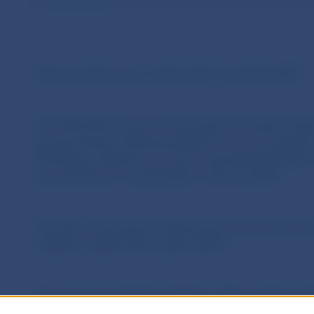
Aké má vykazovacie a informačné povinnosti AISP?
Ako AISP/PISP by sme chceli poskytovať služby vy
povinne klientmi Štátnej pokladnice, ktorá je poskyt
Má Štátna pokladnica povinnosť sprístupniť platobné
prostredníctvom vyhradeného rozhrania (API)?
Ako dlho trvá konanie o udelení povolenia/registráci
službách (služba PISP a/alebo AISP)?
Ako postupuje platobná inštitúcia, AISP, poskytovate
v obmedzenom rozsahu alebo limitovaný poskytovate