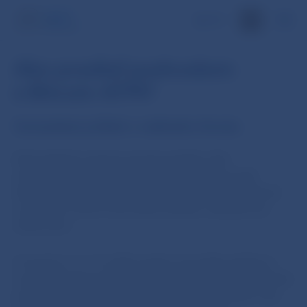
EN
Ako predísť podvodom
s Bitcoin ATM?
Vymyslený príbeh z reálneho života
Dôchodkyňa Ľudmila dostala jedného dňa
neočakávaný telefonát. Nemenovaný pracovník
daňového úradu jej povedal, že má veľké podlžnosti
na daniach, ktoré musí ihneď uhradiť, inak jej hrozí
súdny spor.
V strachu o to, čo môže nastať, do bodky splnila to,
čo jej daný pracovník prikázal. Ten ju procesom úhrady
previedol krok po kroku a dokázal ju presvedčiť, aby