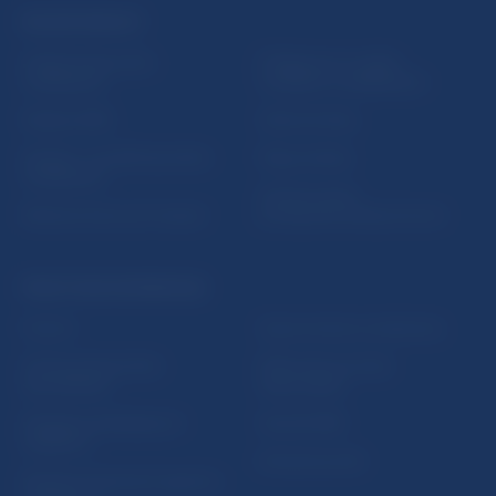
ĎALŠIE ODKAZY
Inštitút bankového
Prihlásenie na odber
vzdelávania
notifikácií o publikáciách
Nadácia NBS
Užitočné linky
5peňazí - portál finančného
Mapa stránky
vzdelávania
Oznamovanie
Riešenie krízových situácií
protispoločenskej činnosti
PRAKTICKÉ INFORMÁCIE
Fintech
Upozornenia a oznámenia
Ochrana finančného
Makroekonomické
spotrebiteľa
ukazovatele
Databáza dohliadaných
Vestník NBS
subjektov
Extranet portál
Register finančných agentov