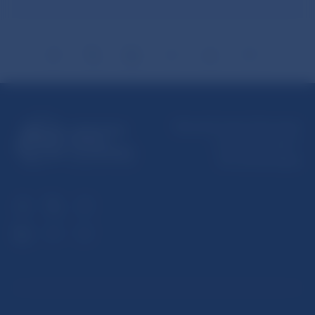
Národná banka Slovenska
Imricha Karvaša 1
813 25 Bratislava