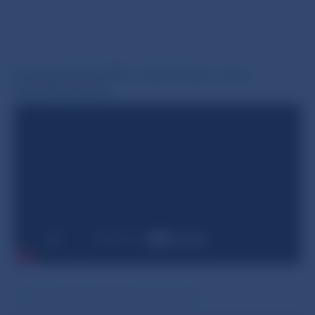
Kryptopodvody ATM – video zo série „Svet
KryptoPodVodoU“
Dátum poslednej aktualizácie 20. sep 2024