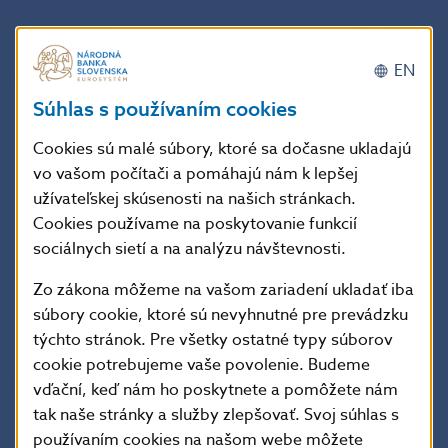
Nech už si podvodník nájde príbeh akýkoľvek, jeho
cieľom je dostať potenciálnu obeť aj s hotovosťou ku
EN
Bitcoin ATM zariadeniu. Do tohto stroja má následne
Súhlas s používaním cookies
obeť danú hotovosť vložiť a poslať zakúpené
kryptoaktíva na adresu podvodníka.
Cookies sú malé súbory, ktoré sa dočasne ukladajú
vo vašom počítači a pomáhajú nám k lepšej
Akonáhle ku transakcií príde a podvodník dostane na
užívateľskej skúsenosti na našich stránkach.
svoju peňaženku kryptoaktíva od obete, tak je veľmi
Cookies používame na poskytovanie funkcií
malá šanca, že sa obeť dostane ku svojim finančným
sociálnych sietí a na analýzu návštevnosti.
prostriedkom. Transakcie kryptoaktív bývajú
nezvrátiteľné a často vedia poskytnúť aj istú mieru
Zo zákona môžeme na vašom zariadení ukladať iba
anonymity. To ale môže podvodníkom stačiť na to,
súbory cookie, ktoré sú nevyhnutné pre prevádzku
aby sa im tento typ trestného činu úspešne podaril.
týchto stránok. Pre všetky ostatné typy súborov
cookie potrebujeme vaše povolenie. Budeme
NBS radí
vďační, keď nám ho poskytnete a pomôžete nám
tak naše stránky a služby zlepšovať. Svoj súhlas s
Tieto typy podvodov majú isté varovné signály, ktoré
používaním cookies na našom webe môžete